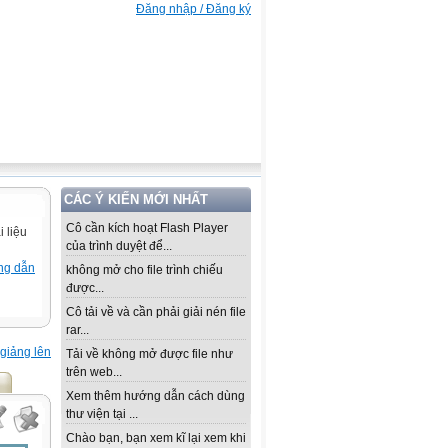
Đăng nhập / Đăng ký
CÁC Ý KIẾN MỚI NHẤT
Cô cần kích hoạt Flash Player
 liệu
của trình duyệt để...
ng dẫn
không mở cho file trình chiếu
được...
Cô tải về và cần phải giải nén file
rar...
giảng lên
Tải về không mở được file như
trên web...
Xem thêm hướng dẫn cách dùng
thư viện tại ...
Chào bạn, bạn xem kĩ lại xem khi