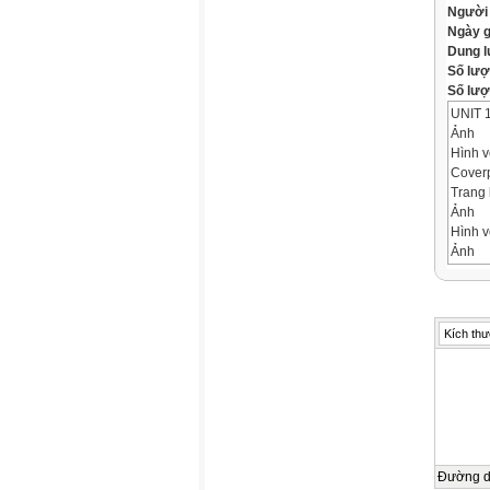
Người
Ngày 
Dung 
Số lượ
Số lượt
UNIT 
Ảnh
Hình v
Cover
Trang 
Ảnh
Hình v
Ảnh
UNIT 
LESSO
WARM
Object
Kích thư
Ảnh
Objec
*By th
Commo
activi
Checki
Bài ki
Đường 
You ...