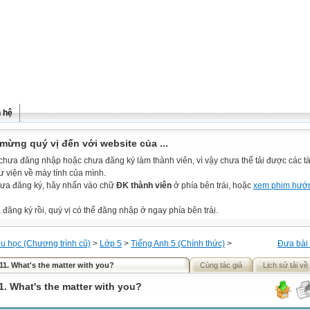
n hệ
mừng quý vị đến với website của ...
chưa đăng nhập hoặc chưa đăng ký làm thành viên, vì vậy chưa thể tải được các tài
ư viện về máy tính của mình.
ưa đăng ký, hãy nhấn vào chữ
ĐK thành viên
ở phía bên trái, hoặc
xem phim hướ
đăng ký rồi, quý vị có thể đăng nhập ở ngay phía bên trái.
ểu học (Chương trình cũ)
>
Lớp 5
>
Tiếng Anh 5 (Chính thức)
>
Đưa bài 
 11. What's the matter with you?
Cùng tác giả
Lịch sử tải về
1. What's the matter with you?