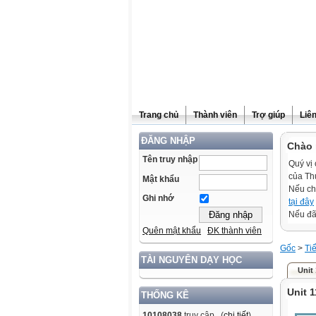
Trang chủ
Thành viên
Trợ giúp
Liê
ĐĂNG NHẬP
Chào 
Tên truy nhập
Quý vị 
của Th
Mật khẩu
Nếu ch
Ghi nhớ
tại đây
Nếu đã 
Quên mật khẩu
ĐK thành viên
Gốc
>
Ti
TÀI NGUYÊN DẠY HỌC
Unit
Unit 1
THỐNG KÊ
10108038
truy cập (
chi tiết
)