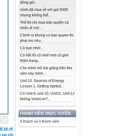
đóng gói...
mình đã mua về với giá 5000
nhưng không thể...
Thế thì chị mua bản quyền cá
nhân đi chị!...
Chinh oi khong co ban quyen thi
phai mo nhu...
Có bạn nhé!...
Có hết rồi cô nhé! mời cô ghé
thăm trang...
Cho mình hỏi bài giảng trên thư
viên này mình...
Unit 10. Sources of Energy.
Lesson 1. Getting started...
Có Unit 9, unit 10, Unit11, Unit 12
không Violet.vn?...
THÀNH VIÊN TRỰC TUYẾN
..
6 khách và 0 thành viên
ể tải về
ó sai sót