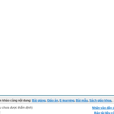
 khảo cùng nội dung:
Bài giảng
,
Giáo án
,
E-learning
,
Bài mẫu
,
Sách giáo khoa
,
.
ệu chưa được thẩm định
)
Nhấn vào đây đ
:
Báo tài liệu c