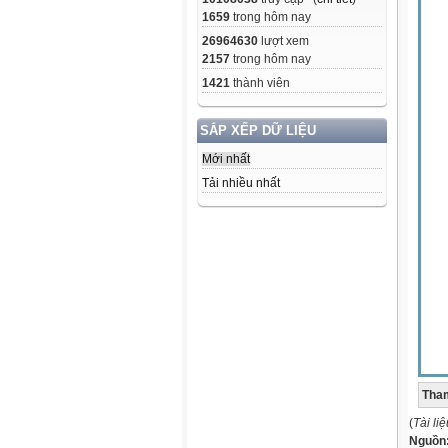
1659
trong hôm nay
26964630
lượt xem
2157
trong hôm nay
1421
thành viên
SẮP XẾP DỮ LIỆU
Mới nhất
Tải nhiều nhất
Tham
(
Tài li
Nguồn