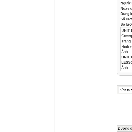
Người
Ngày 
Dung 
Số lượ
Số lượt
UNIT 
Cover
Trang 
Hình v
Ảnh
UNIT 
LESSO
Ảnh
WARM
Object
Ảnh
Objec
Kích thư
*By th
about 
happen
Let's 
Ảnh
Mai A
VOCA
Đường 
New w