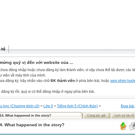
n hệ
mừng quý vị đến với website của ...
chưa đăng nhập hoặc chưa đăng ký làm thành viên, vì vậy chưa thể tải được các tài
ư viện về máy tính của mình.
ưa đăng ký, hãy nhấn vào chữ
ĐK thành viên
ở phía bên trái, hoặc
xem phim hướ
đăng ký rồi, quý vị có thể đăng nhập ở ngay phía bên trái.
ểu học (Chương trình cũ)
>
Lớp 5
>
Tiếng Anh 5 (Chính thức)
>
Đưa bài 
 14. What happened in the story?
Cùng tác giả
Lịch sử tải về
14. What happened in the story?