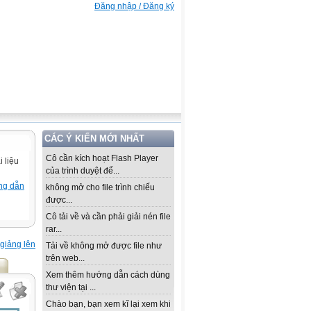
Đăng nhập / Đăng ký
CÁC Ý KIẾN MỚI NHẤT
Cô cần kích hoạt Flash Player
 liệu
của trình duyệt để...
ng dẫn
không mở cho file trình chiếu
được...
Cô tải về và cần phải giải nén file
rar...
giảng lên
Tải về không mở được file như
trên web...
Xem thêm hướng dẫn cách dùng
thư viện tại ...
Chào bạn, bạn xem kĩ lại xem khi