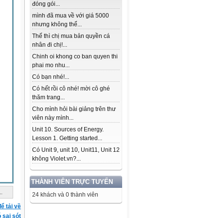
đóng gói...
mình đã mua về với giá 5000
nhưng không thể...
Thế thì chị mua bản quyền cá
nhân đi chị!...
Chinh oi khong co ban quyen thi
phai mo nhu...
Có bạn nhé!...
Có hết rồi cô nhé! mời cô ghé
thăm trang...
Cho mình hỏi bài giảng trên thư
viên này mình...
Unit 10. Sources of Energy.
Lesson 1. Getting started...
Có Unit 9, unit 10, Unit11, Unit 12
không Violet.vn?...
THÀNH VIÊN TRỰC TUYẾN
..
24 khách và 0 thành viên
ể tải về
ó sai sót