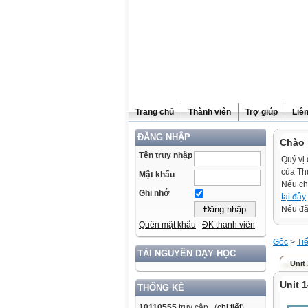
Trang chủ
Thành viên
Trợ giúp
Liê
ĐĂNG NHẬP
Chào 
Tên truy nhập
Quý vị 
của Th
Mật khẩu
Nếu ch
Ghi nhớ
tại đây
Nếu đã 
Quên mật khẩu
ĐK thành viên
Gốc
>
Ti
TÀI NGUYÊN DẠY HỌC
Unit
Unit 
THỐNG KÊ
10110555
truy cập (
chi tiết
)