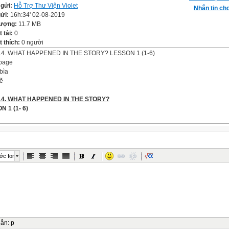
 gửi:
Hỗ Trợ Thư Viện Violet
Nhắn tin cho
gửi:
16h:34' 02-08-2019
lượng:
11.7 MB
t tải:
0
 thích:
0 người
14. WHAT HAPPENED IN THE STORY? LESSON 1 (1-6)
page
bìa
ẽ
14. WHAT HAPPENED IN THE STORY?
N 1 (1- 6)
-UP
ives
tives
ớc font
e end of this unit, pupils can:
- Use the words and phrases related to the topic T
stories.
- Ask and answer questions about what happened in a story, using
Wha
ed in the story? First,/Then/Next,/In the end, …
- Do activities in the workbook
see a video
n Tiem and the Watermelon
BULARY
dẫn
:
p
ords