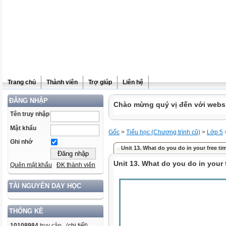
Trang chủ
Thành viên
Trợ giúp
Liên hệ
ĐĂNG NHẬP
Chào mừng quý vị đến với websit
Tên truy nhập
Mật khẩu
Gốc
>
Tiểu học (Chương trình cũ)
>
Lớp 5
Ghi nhớ
Unit 13. What do you do in your free ti
Unit 13. What do you do in your 
Quên mật khẩu
ĐK thành viên
TÀI NGUYÊN DẠY HỌC
THỐNG KÊ
10108984
truy cập (
chi tiết
)