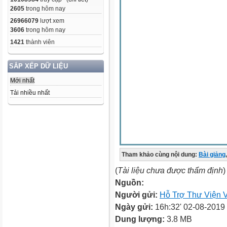
2605
trong hôm nay
26966079
lượt xem
3606
trong hôm nay
1421
thành viên
SẮP XẾP DỮ LIỆU
Mới nhất
Tải nhiều nhất
Tham khảo cùng nội dung:
Bài giảng
,
(
Tài liệu chưa được thẩm định
)
Nguồn:
Người gửi:
Hỗ Trợ Thư Viện V
Ngày gửi:
16h:32' 02-08-2019
Dung lượng:
3.8 MB