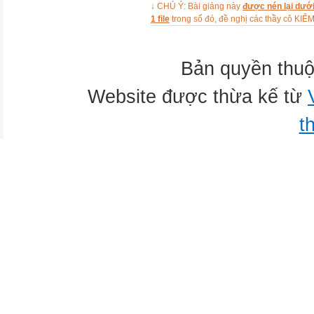
↓ CHÚ Ý: Bài giảng này
được nén lại dưới
making a cake - runing - doing 
1 file
trong số đó, đề nghị các thầy cô 
dancing
Match the activities with the 
VOCABULARY
Bản quyền thuộ
New words
Website được thừa kế từ
New words
question:
t
Ảnh
câu hỏi
survey:
bài điều tra
cartoon:
Ảnh
hoạt hình
draw:
Ảnh
vẽ
Red river: