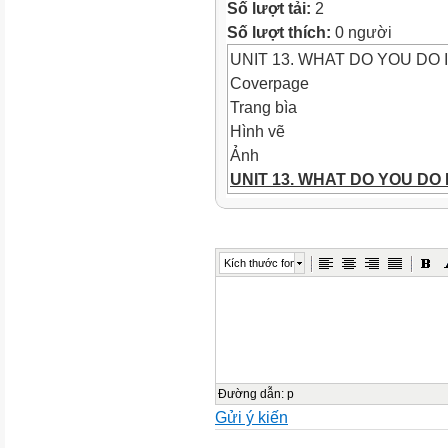
Số lượt tải:
2
Số lượt thích:
0 người
UNIT 13. WHAT DO YOU DO 
Coverpage
Trang bìa
Hình vẽ
Ảnh
UNIT 13. WHAT DO YOU DO
LESSON 3 (1- 7)
Ảnh
WARM-UP
Kích thước font
Objectives
Ảnh
Objectives
*By the end of this unit, pupi
related to the topic free time a
with the correct intonation.
-
Đường dẫn
:
p
Gửi ý kiến
Checking old lesson
Bài kiểm tra tổng hợp