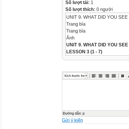
Số lượt tải:
1
Số lượt thích:
0 người
UNIT 9. WHAT DID YOU SEE 
Trang bìa
Trang bìa
Ảnh
UNIT 9. WHAT DID YOU SEE
LESSON 3 (1 - 7)
Ảnh
Ảnh
WARM-UP
Kích thước font
Objectives
Ảnh
Objectives
*By the end of this unit, pupi
related to the topic Animals a
with the correct sentence str
Đường dẫn
:
p
Gửi ý kiến
stress the sentence
- Do act
Write about your visit to the zo