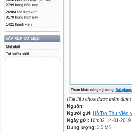
2799
trong hôm nay
26984328
lượt xem
3170
trong hôm nay
1421
thành viên
SẮP XẾP DỮ LIỆU
Mới nhất
Tải nhiều nhất
Tham khảo cùng nội dung:
Bài giảng
,
(
Tài liệu chưa được thẩm định
)
Nguồn:
Người gửi:
Hỗ Trợ Thư Viện V
Ngày gửi:
16h:32' 14-01-2019
Dung lượng:
3.5 MB