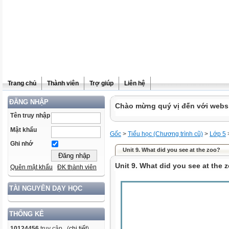
Trang chủ
Thành viên
Trợ giúp
Liên hệ
ĐĂNG NHẬP
Chào mừng quý vị đến với websit
Tên truy nhập
Mật khẩu
Gốc
>
Tiểu học (Chương trình cũ)
>
Lớp 5
Ghi nhớ
Unit 9. What did you see at the zoo?
Unit 9. What did you see at the 
Quên mật khẩu
ĐK thành viên
TÀI NGUYÊN DẠY HỌC
THỐNG KÊ
10124456
truy cập (
chi tiết
)