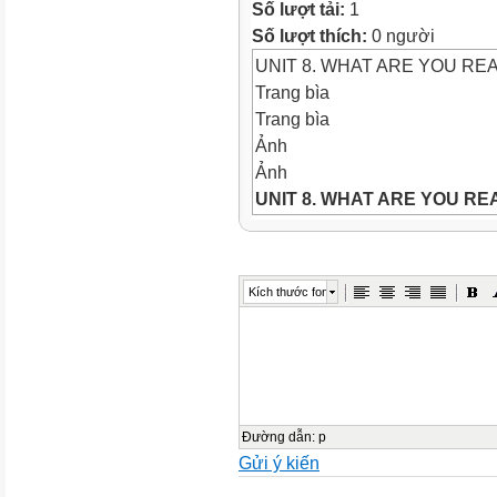
Số lượt tải:
1
Số lượt thích:
0 người
UNIT 8. WHAT ARE YOU REA
Trang bìa
Trang bìa
Ảnh
Ảnh
UNIT 8. WHAT ARE YOU RE
LESSON 2 (1 - 6)
Ảnh
WARM-UP
Kích thước font
Objectives
Ảnh
Objectives
*By the end of this unit, pupi
related to the topic How do 
questions about what the chara
Đường dẫn
:
p
Gửi ý kiến
like? He’s/She’s ...
- Say ques
sentence stress.
- Do activit