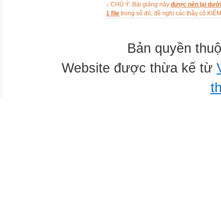
↓ CHÚ Ý: Bài giảng này
được nén lại dưới
Checking old lesson
1 file
trong số đó, đề nghị các thầy cô 
Ảnh
Hình vẽ
Ảnh
Bản quyền thuộ
Ảnh
Website được thừa kế từ
Ảnh
Hình vẽ
t
Hình vẽ
Hình vẽ
Hình vẽ
The Fox and the Crow
The Story of Mai An Tiem
Aladdin and the Magic Lamp
Snow White and the Seven 
VOCABULARY
New words
New words
character (n):