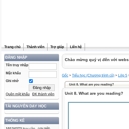
Trang chủ
Thành viên
Trợ giúp
Liên hệ
ĐĂNG NHẬP
Chào mừng quý vị đến với websit
Tên truy nhập
Mật khẩu
Gốc
>
Tiểu học (Chương trình cũ)
>
Lớp 5
Ghi nhớ
Unit 8. What are you reading?
Unit 8. What are you reading?
Quên mật khẩu
ĐK thành viên
TÀI NGUYÊN DẠY HỌC
THỐNG KÊ
10124272
truy cập (
chi tiết
)