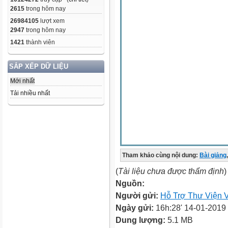
2615
trong hôm nay
26984105
lượt xem
2947
trong hôm nay
1421
thành viên
SẮP XẾP DỮ LIỆU
Mới nhất
Tải nhiều nhất
Tham khảo cùng nội dung:
Bài giảng
,
(
Tài liệu chưa được thẩm định
)
Nguồn:
Người gửi:
Hỗ Trợ Thư Viện V
Ngày gửi:
16h:28' 14-01-2019
Dung lượng:
5.1 MB