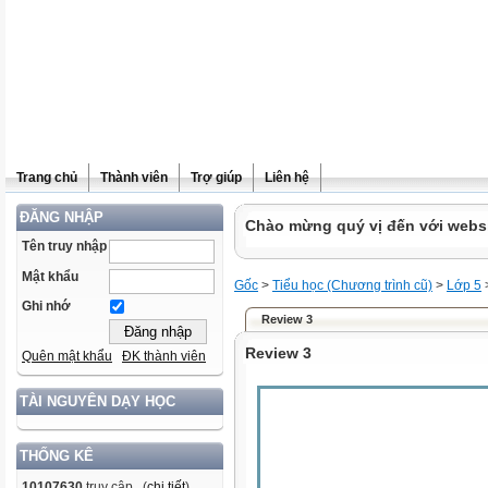
Trang chủ
Thành viên
Trợ giúp
Liên hệ
ĐĂNG NHẬP
Chào mừng quý vị đến với websit
Tên truy nhập
Mật khẩu
Gốc
>
Tiểu học (Chương trình cũ)
>
Lớp 5
Ghi nhớ
Review 3
Review 3
Quên mật khẩu
ĐK thành viên
TÀI NGUYÊN DẠY HỌC
THỐNG KÊ
10107630
truy cập (
chi tiết
)