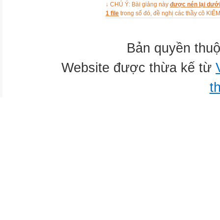
↓ CHÚ Ý: Bài giảng này
được nén lại dưới
Hình vẽ
1 file
trong số đó, đề nghị các thầy cô 
Hình vẽ
Hình vẽ
Hình vẽ
Bản quyền thuộ
Hình vẽ
Website được thừa kế từ
Hình vẽ
Hình vẽ
t
Hình vẽ
Hình vẽ
Hình vẽ
Hình vẽ
ACTIVITIES
1. Listen and tick.
1. Listen and tick.
Ảnh
Ảnh
Ảnh
Ảnh