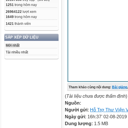
1251
trong hôm nay
26964122
lượt xem
1649
trong hôm nay
1421
thành viên
SẮP XẾP DỮ LIỆU
Mới nhất
Tải nhiều nhất
Tham khảo cùng nội dung:
Bài giảng
,
(
Tài liệu chưa được thẩm định
)
Nguồn:
Người gửi:
Hỗ Trợ Thư Viện V
Ngày gửi:
16h:37' 02-08-2019
Dung lượng:
1.5 MB