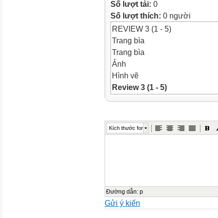
Số lượt tải:
0
Số lượt thích:
0 người
REVIEW 3 (1 - 5)
Trang bìa
Trang bìa
Ảnh
Hình vẽ
Review 3 (1 - 5)
Ảnh
WARM-UP
Objectives
Kích thước font
Ảnh
By the end of this unit, pupil
information related to the t
identify specific information
Use simple sentences to wri
and understand a short story
Đường dẫn
:
p
Gửi ý kiến
Objectives
Revision