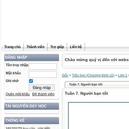
Trang chủ
Thành viên
Trợ giúp
Liên hệ
ĐĂNG NHẬP
Chào mừng quý vị đến với websit
Tên truy nhập
Mật khẩu
Gốc
>
Tiểu học (Chương trình cũ)
>
Lớp 1
Ghi nhớ
Tuần 7. Người bạn tốt
Tuần 7. Người bạn tốt
Quên mật khẩu
ĐK thành viên
TÀI NGUYÊN DẠY HỌC
THỐNG KÊ
10122172
truy cập (
chi tiết
)