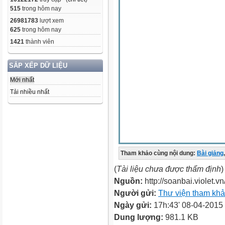
515
trong hôm nay
26981783
lượt xem
625
trong hôm nay
1421
thành viên
SẮP XẾP DỮ LIỆU
Mới nhất
Tải nhiều nhất
Tham khảo cùng nội dung:
Bài giảng
,
(
Tài liệu chưa được thẩm định
)
Nguồn:
http://soanbai.violet.vn
Người gửi:
Thư viện tham kh
Ngày gửi:
17h:43' 08-04-2015
Dung lượng:
981.1 KB