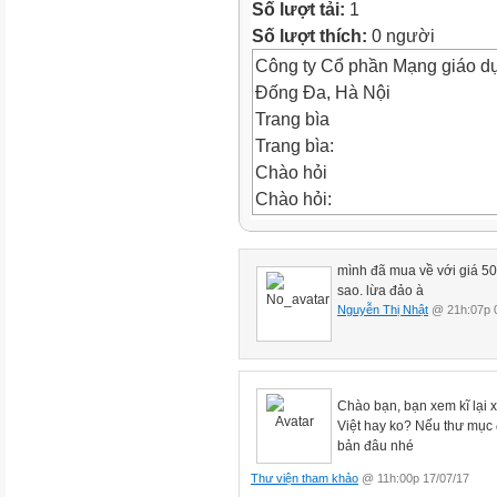
Số lượt tải:
1
Số lượt thích:
0 người
Công ty Cổ phần Mạng giáo d
Đống Đa, Hà Nội
Trang bìa
Trang bìa:
Chào hỏi
Chào hỏi:
NHIỆT LIỆT CHÀO MỪNG CÁ
ĐỌC LỚP 1 KTBC
mình đã mua về với giá 5
ktbc:
sao. lừa đảo à
KIỂM TRA BÀI CŨ 1. Mèo kiếm c
Nguyễn Thị Nhật
@ 21h:07p 0
Mèo vội xin đi học ngay? Bài 
Tên bài:
TẬP ĐỌC NGƯỜI BẠN TỐT 
Chào bạn, bạn xem kĩ lại x
Trong giờ vẽ, Hà bị gãy bút ch
Việt hay ko? Nếu thư mục đ
chiếc bút bạn chưa dùng với. 
bản đâu nhé
Nụ ngồi sau thấy vậy liền đưa 
Thư viện tham khảo
@ 11h:00p 17/07/17
dây đeo cặp của Cúc bị tuột. 