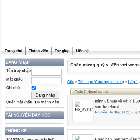
Trang chủ
Thành viên
Trợ giúp
Liên hệ
ĐĂNG NHẬP
Chào mừng quý vị đến với websit
Tên truy nhập
Mật khẩu
Gốc
>
Tiểu học (Chương trình cũ)
>
Lớp 1
Ghi nhớ
Tuần 7. Người bạn tốt
mình đã mua về với giá 5
Quên mật khẩu
ĐK thành viên
sao. lừa đảo à
Nguyễn Thị Nhật
@ 21h:07p 0
TÀI NGUYÊN DẠY HỌC
THỐNG KÊ
Chào bạn, bạn xem kĩ lại x
10107806
truy cập (
chi tiết
)