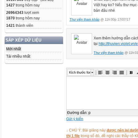
Việt hay ko? Nếu thư mục đ
1427
trong hôm nay
bản đâu nhé
26964343
lượt xem
1870
trong hôm nay
Thư viện tham khảo
@ 11h:00p 17/07/17
1421
thành viên
Xem thêm hướng dẫn cách
SẮP XẾP DỮ LIỆU
tại
http://thuvien.violet.v
Mới nhất
Thư viện tham khảo
@ 11h:01
Tải nhiều nhất
Kích thước font
Đường dẫn
:
p
Gửi ý kiến
↓ CHÚ Ý: Bài giảng này
được nén lại dưới
thị 1 file
trong số đó, đề nghị các thầy 