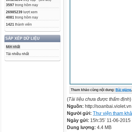
3597
trong hôm nay
26985239
lượt xem
4081
trong hôm nay
1421
thành viên
SẮP XẾP DỮ LIỆU
Mới nhất
Tải nhiều nhất
Tham khảo cùng nội dung:
Bài giảng
,
(
Tài liệu chưa được thẩm định
)
Nguồn:
http://soanbai.violet.vn
Người gửi:
Thư viện tham kh
Ngày gửi:
15h:35' 11-06-2015
Dung lượng:
4.4 MB