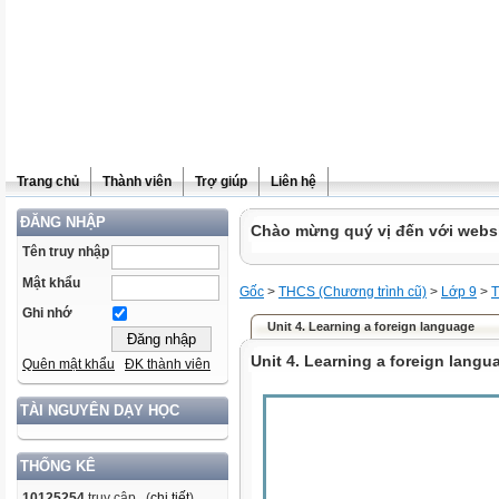
Trang chủ
Thành viên
Trợ giúp
Liên hệ
ĐĂNG NHẬP
Chào mừng quý vị đến với websit
Tên truy nhập
Mật khẩu
Gốc
>
THCS (Chương trình cũ)
>
Lớp 9
>
T
Ghi nhớ
Unit 4. Learning a foreign language
Unit 4. Learning a foreign langu
Quên mật khẩu
ĐK thành viên
TÀI NGUYÊN DẠY HỌC
THỐNG KÊ
10125254
truy cập (
chi tiết
)