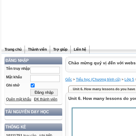
Trang chủ
Thành viên
Trợ giúp
Liên hệ
ĐĂNG NHẬP
Chào mừng quý vị đến với websit
Tên truy nhập
Mật khẩu
Gốc
>
Tiểu học (Chương trình cũ)
>
Lớp 5
Ghi nhớ
Unit 6. How many lessons do you have
Unit 6. How many lessons do yo
Quên mật khẩu
ĐK thành viên
TÀI NGUYÊN DẠY HỌC
THỐNG KÊ
10111751
truy cập (
chi tiết
)