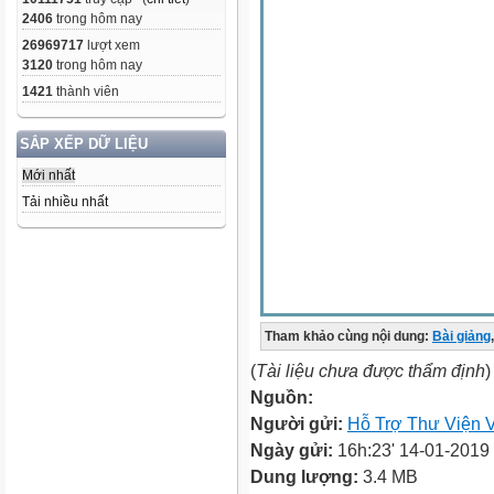
2406
trong hôm nay
26969717
lượt xem
3120
trong hôm nay
1421
thành viên
SẮP XẾP DỮ LIỆU
Mới nhất
Tải nhiều nhất
Tham khảo cùng nội dung:
Bài giảng
,
(
Tài liệu chưa được thẩm định
)
Nguồn:
Người gửi:
Hỗ Trợ Thư Viện V
Ngày gửi:
16h:23' 14-01-2019
Dung lượng:
3.4 MB