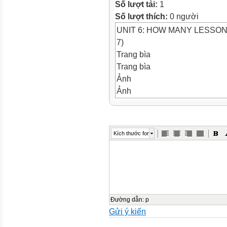
Số lượt tải:
1
Số lượt thích:
0 người
UNIT 6: HOW MANY LESSON
7)
Trang bìa
Trang bìa
Ảnh
Ảnh
UNIT 6: HOW MANY LESSO
LESSON 3 (1 - 7)
Ảnh
Kích thước font
WRAM-UP
Objectives
Ảnh
Objectives
*By the end of this unit, pupi
related to the topic Past activ
Đường dẫn
:
p
Gửi ý kiến
the correct sentence stress.
the sentence
- Do activities