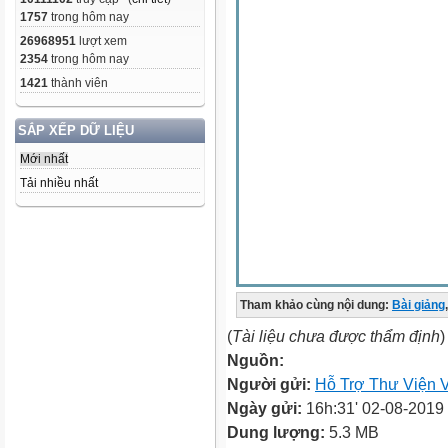
1757
trong hôm nay
26968951
lượt xem
2354
trong hôm nay
1421
thành viên
SẮP XẾP DỮ LIỆU
Mới nhất
Tải nhiều nhất
Tham khảo cùng nội dung:
Bài giảng
,
(
Tài liệu chưa được thẩm định
)
Nguồn:
Người gửi:
Hỗ Trợ Thư Viện V
Ngày gửi:
16h:31' 02-08-2019
Dung lượng:
5.3 MB