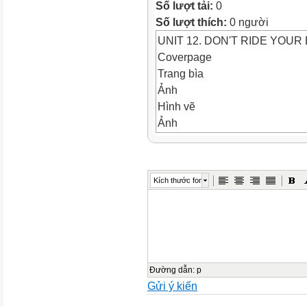
Số lượt tải:
0
Số lượt thích:
0 người
UNIT 12. DON'T RIDE YOUR 
Coverpage
Trang bìa
Ảnh
Hình vẽ
Ảnh
UNIT 12. DON'T RIDE YOUR
LESSON 1 (1 - 6)
WARM-UP
Kích thước font
Objectives
Ảnh
Objectives
*By the end of this unit, pupi
related to the topic Preventi
respond to concerns about p
Đường dẫn
:
p
Gửi ý kiến
...! OK, I won’t.
- Do activitie
Checking old lesson