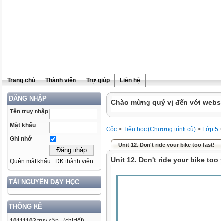
Trang chủ
Thành viên
Trợ giúp
Liên hệ
ĐĂNG NHẬP
Chào mừng quý vị đến với websit
Tên truy nhập
Mật khẩu
Gốc
>
Tiểu học (Chương trình cũ)
>
Lớp 5
Ghi nhớ
Unit 12. Don't ride your bike too fast!
Unit 12. Don't ride your bike too 
Quên mật khẩu
ĐK thành viên
TÀI NGUYÊN DẠY HỌC
THỐNG KÊ
10111102
truy cập (
chi tiết
)