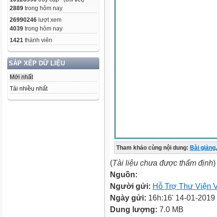
2889
trong hôm nay
26990246
lượt xem
4039
trong hôm nay
1421
thành viên
SẮP XẾP DỮ LIỆU
Mới nhất
Tải nhiều nhất
Tham khảo cùng nội dung:
Bài giảng
,
(
Tài liệu chưa được thẩm định
)
Nguồn:
Người gửi:
Hỗ Trợ Thư Viện V
Ngày gửi:
16h:16' 14-01-2019
Dung lượng:
7.0 MB