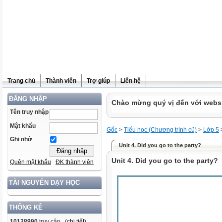
Trang chủ
Thành viên
Trợ giúp
Liên hệ
ĐĂNG NHẬP
Chào mừng quý vị đến với websit
Tên truy nhập
Mật khẩu
Gốc
>
Tiểu học (Chương trình cũ)
>
Lớp 5
Ghi nhớ
Unit 4. Did you go to the party?
Unit 4. Did you go to the party?
Quên mật khẩu
ĐK thành viên
TÀI NGUYÊN DẠY HỌC
THỐNG KÊ
10128990
truy cập (
chi tiết
)