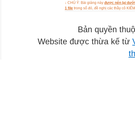
↓ CHÚ Ý: Bài giảng này
được nén lại dưới
Ảnh
1 file
trong số đó, đề nghị các thầy cô 
VOCABULARY
New words
New words
Bản quyền thuộ
picnic:
Website được thừa kế từ
Ảnh
chuyến dã ngoại
t
festival:
Ảnh
lễ hội
party:
Ảnh
bữa tiệc
join:
tham gia
funfair:
Ảnh
khu vui chơi ở công viên