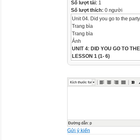
Số lượt tải:
1
Số lượt thích:
0 người
Unit 04. Did you go to the part
Trang bìa
Trang bìa
Ảnh
UNIT 4: DID YOU GO TO TH
LESSON 1 (1- 6)
Ảnh
Ảnh
WRAM-UP
Kích thước font
Objectives
Ảnh
Objectives
*By the end of this unit, pupi
related to the topic Past activ
wherether someone did som
Đường dẫn
:
p
Gửi ý kiến
din't ...
- Do activities in the
Let's chant