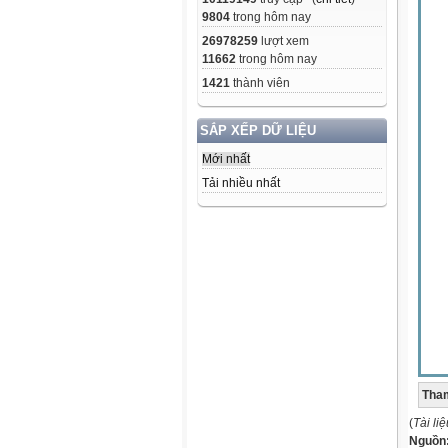
9804
trong hôm nay
26978259
lượt xem
11662
trong hôm nay
1421
thành viên
SẮP XẾP DỮ LIỆU
Mới nhất
Tải nhiều nhất
Tham
(
Tài li
Nguồn