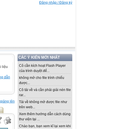
Đăng nhập / Đăng ký
CÁC Ý KIẾN MỚI NHẤT
Cô cần kích hoạt Flash Player
 liệu
của trình duyệt để...
ng dẫn
không mở cho file trình chiếu
được...
Cô tải về và cần phải giải nén file
rar...
giảng lên
Tải về không mở được file như
trên web...
Xem thêm hướng dẫn cách dùng
thư viện tại ...
Chào bạn, bạn xem kĩ lại xem khi