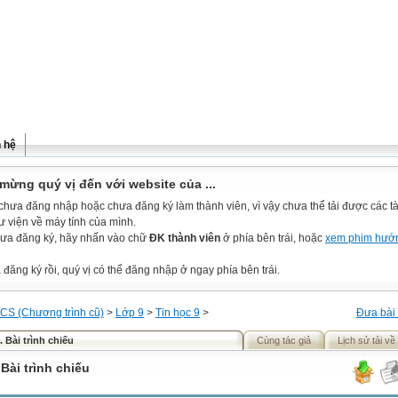
n hệ
mừng quý vị đến với website của ...
chưa đăng nhập hoặc chưa đăng ký làm thành viên, vì vậy chưa thể tải được các tài
ư viện về máy tính của mình.
ưa đăng ký, hãy nhấn vào chữ
ĐK thành viên
ở phía bên trái, hoặc
xem phim hướ
đăng ký rồi, quý vị có thể đăng nhập ở ngay phía bên trái.
CS (Chương trình cũ)
>
Lớp 9
>
Tin học 9
>
Đưa bài 
. Bài trình chiếu
Cùng tác giả
Lịch sử tải về
 Bài trình chiếu