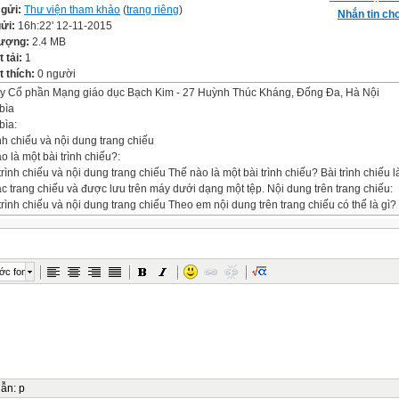
 gửi:
Thư viện tham khảo
(
trang riêng
)
Nhắn tin cho
gửi:
16h:22' 12-11-2015
lượng:
2.4 MB
t tải:
1
 thích:
0 người
y Cổ phần Mạng giáo dục Bạch Kim - 27 Huỳnh Thúc Kháng, Đống Đa, Hà Nội
bìa
bìa:
ình chiếu và nội dung trang chiếu
o là một bài trình chiếu?:
 trình chiếu và nội dung trang chiếu Thế nào là một bài trình chiếu? Bài trình chiếu l
c trang chiếu và được lưu trên máy dưới dạng một tệp. Nội dung trên trang chiếu:
 trình chiếu và nội dung trang chiếu Theo em nội dung trên trang chiếu có thể là gì?
dung trên trang chiếu có thể là: || ||văn bản, hình ảnh, biểu đồ, âm thanh, đoạn phim..
 dung trên trang chiếu
o là một bài trình chiếu?:
trí nội dung trên trang chiếu Tiêu đề trang Nội dung trang chiếu dạng liệt kê Mẫu bố t
ớc font
trí nội dung trên trang chiếu Các phần mềm trình chiếu thường có sẵn các mẫu bố tr
rên trang chiếu (layout). Có thể thay đổi mẫu áp dụng cho trang chiếu đã có nội du
hanh chóng mà không cần gõ lại nội dung. Tạo nội dung văn bản cho trang chiếu
i cho HS:
 nội dung văn bản cho trang chiếu Trong các dạng thông tin trên trang chiếu thông 
n trọng và nhất thiết phải có?
dẫn
:
p
dung quan trọng nhất trên các trang chiếu là văn bản.|| Khung văn bản: