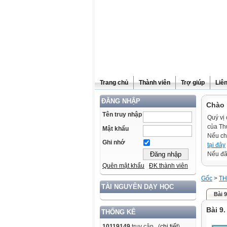
Trang chủ
Thành viên
Trợ giúp
Liê
ĐĂNG NHẬP
Chào 
Tên truy nhập
Quý vị 
của Th
Mật khẩu
Nếu ch
Ghi nhớ
tại đây
Nếu đã 
Quên mật khẩu
ĐK thành viên
Gốc
>
TH
TÀI NGUYÊN DẠY HỌC
Bài 9
Bài 9.
THỐNG KÊ
10119149
truy cập (
chi tiết
)