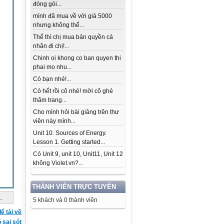
đóng gói...
mình đã mua về với giá 5000
nhưng không thể...
Thế thì chị mua bản quyền cá
nhân đi chị!...
Chinh oi khong co ban quyen thi
phai mo nhu...
Có bạn nhé!...
Có hết rồi cô nhé! mời cô ghé
thăm trang...
Cho mình hỏi bài giảng trên thư
viên này mình...
Unit 10. Sources of Energy.
Lesson 1. Getting started...
Có Unit 9, unit 10, Unit11, Unit 12
không Violet.vn?...
THÀNH VIÊN TRỰC TUYẾN
..
5 khách và 0 thành viên
ể tải về
ó sai sót