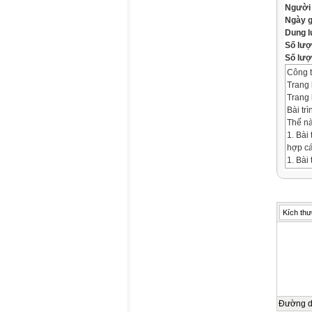
Người
Ngày 
Dung 
Số lượ
Số lượt
Công t
Trang 
Trang 
Bài tr
Thế nà
1. Bài
hợp cá
1. Bài
||Nội 
trí nội
Thế nà
2. Bố 
Kích thư
dung:
2. Bố 
dung t
cách n
Câu hỏ
3. Tạo
là qua
Đường 
||Nội 