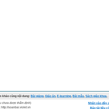
 khảo cùng nội dung:
Bài giảng
,
Giáo án
,
E-learning
,
Bài mẫu
,
Sách giáo khoa
,
.
ệu chưa được thẩm định
)
Nhấn vào đây đ
:
http://soanbai.violet.vn
Báo tài liệu c