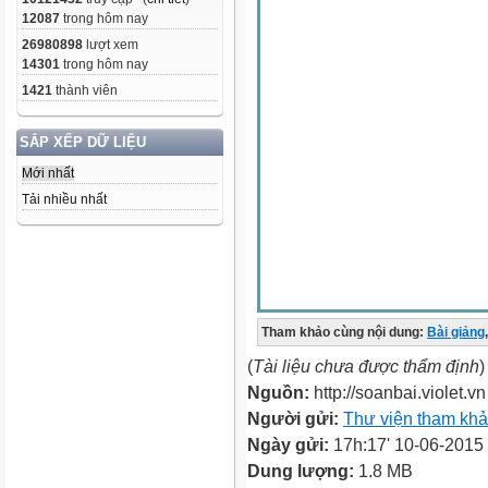
12087
trong hôm nay
26980898
lượt xem
14301
trong hôm nay
1421
thành viên
SẮP XẾP DỮ LIỆU
Mới nhất
Tải nhiều nhất
Tham khảo cùng nội dung:
Bài giảng
,
(
Tài liệu chưa được thẩm định
)
Nguồn:
http://soanbai.violet.vn
Người gửi:
Thư viện tham kh
Ngày gửi:
17h:17' 10-06-2015
Dung lượng:
1.8 MB