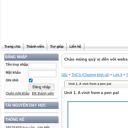
Trang chủ
Thành viên
Trợ giúp
Liên hệ
ĐĂNG NHẬP
Chào mừng quý vị đến với websit
Tên truy nhập
Mật khẩu
Gốc
>
THCS (Chương trình cũ)
>
Lớp 9
>
T
Ghi nhớ
Unit 1. A visit from a pen pal
Unit 1. A visit from a pen pal
Quên mật khẩu
ĐK thành viên
TÀI NGUYÊN DẠY HỌC
THỐNG KÊ
10121432
truy cập (
chi tiết
)