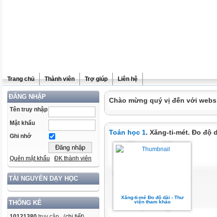
Trang chủ
Thành viên
Trợ giúp
Liên hệ
ĐĂNG NHẬP
Chào mừng quý vị đến với websit
Tên truy nhập
Mật khẩu
Toán học 1
. Xăng-ti-mét. Đo độ 
Ghi nhớ
Quên mật khẩu
ĐK thành viên
TÀI NGUYÊN DẠY HỌC
Xăng-ti-mé Đo độ dài - Thư
viện tham khảo
THỐNG KÊ
10121380
truy cập (
chi tiết
)