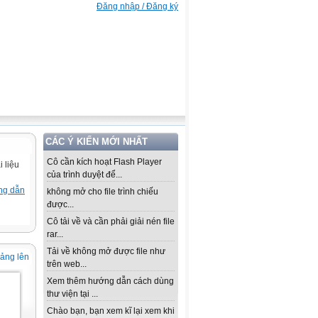
Đăng nhập / Đăng ký
CÁC Ý KIẾN MỚI NHẤT
Cô cần kích hoạt Flash Player
 liệu
của trình duyệt để...
ng dẫn
không mở cho file trình chiếu
được...
Cô tải về và cần phải giải nén file
rar...
Tải về không mở được file như
iảng lên
trên web...
Xem thêm hướng dẫn cách dùng
thư viện tại ...
Chào bạn, bạn xem kĩ lại xem khi