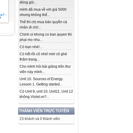
đóng gói...
mình đã mua về với giá 5000
nhưng không thể...
ss? -
t
Thế thì chị mua bản quyền cá
nhân đi chị!...
Chinh oi khong co ban quyen thi
phai mo nhu...
Có bạn nhé!...
Có hết rồi cô nhé! mời cô ghé
thăm trang...
Cho mình hỏi bài giảng trên thư
viên này mình...
Unit 10. Sources of Energy.
Lesson 1. Getting started...
Có Unit 9, unit 10, Unit11, Unit 12
không Violet.vn?...
THÀNH VIÊN TRỰC TUYẾN
23 khách và 0 thành viên