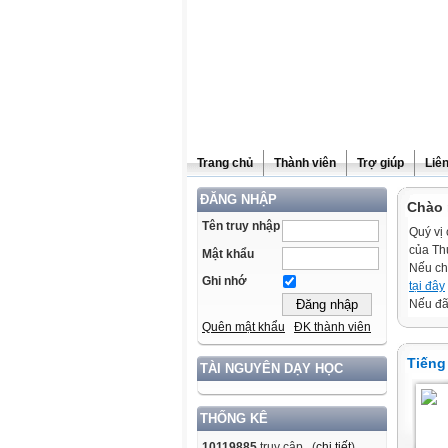
Trang chủ
Thành viên
Trợ giúp
Liê
ĐĂNG NHẬP
Chào 
Tên truy nhập
Quý vị 
của Th
Mật khẩu
Nếu ch
Ghi nhớ
tại đây
Nếu đã 
Quên mật khẩu
ĐK thành viên
Tiếng
TÀI NGUYÊN DẠY HỌC
THỐNG KÊ
10119885
truy cập (
chi tiết
)