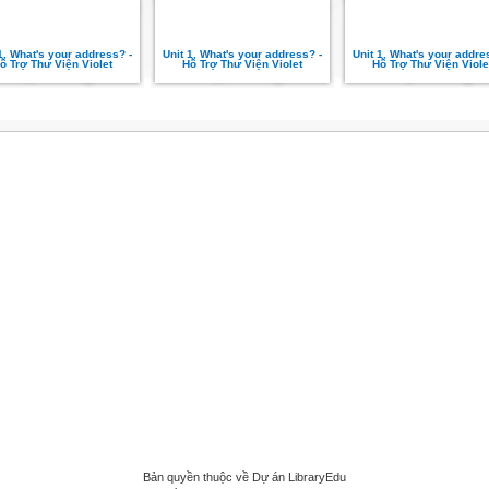
1. What's your address? -
Unit 1. What's your address? -
Unit 1. What's your addre
ỗ Trợ Thư Viện Violet
Hỗ Trợ Thư Viện Violet
Hỗ Trợ Thư Viện Viole
Bản quyền thuộc về Dự án LibraryEdu