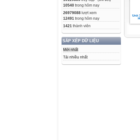
10540
trong hôm nay
26979088
lượt xem
Unit 
12491
trong hôm nay
H
1421
thành viên
SẮP XẾP DỮ LIỆU
Mới nhất
Tải nhiều nhất