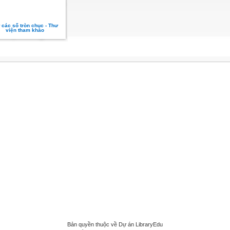
 các số tròn chục - Thư
viện tham khảo
Bản quyền thuộc về Dự án LibraryEdu