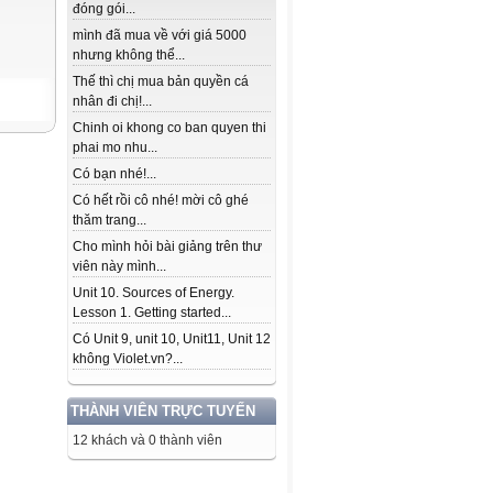
đóng gói...
mình đã mua về với giá 5000
nhưng không thể...
Thế thì chị mua bản quyền cá
nhân đi chị!...
Chinh oi khong co ban quyen thi
phai mo nhu...
Có bạn nhé!...
Có hết rồi cô nhé! mời cô ghé
thăm trang...
Cho mình hỏi bài giảng trên thư
viên này mình...
Unit 10. Sources of Energy.
Lesson 1. Getting started...
Có Unit 9, unit 10, Unit11, Unit 12
không Violet.vn?...
THÀNH VIÊN TRỰC TUYẾN
12 khách và 0 thành viên