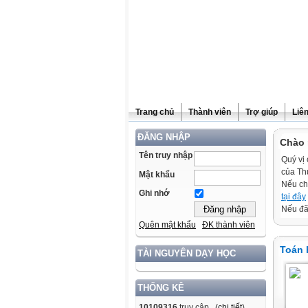
Trang chủ
Thành viên
Trợ giúp
Liê
ĐĂNG NHẬP
Chào 
Tên truy nhập
Quý vị 
của Th
Mật khẩu
Nếu ch
Ghi nhớ
tại đây
Nếu đã 
Quên mật khẩu
ĐK thành viên
Toán 
TÀI NGUYÊN DẠY HỌC
THỐNG KÊ
10109316
truy cập (
chi tiết
)