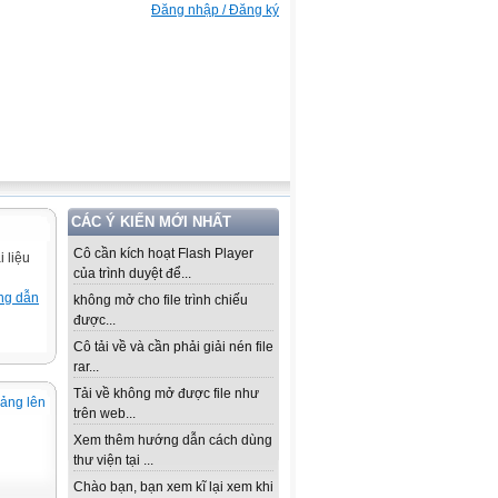
Đăng nhập / Đăng ký
CÁC Ý KIẾN MỚI NHẤT
Cô cần kích hoạt Flash Player
 liệu
của trình duyệt để...
ng dẫn
không mở cho file trình chiếu
được...
Cô tải về và cần phải giải nén file
rar...
Tải về không mở được file như
iảng lên
trên web...
Xem thêm hướng dẫn cách dùng
thư viện tại ...
Chào bạn, bạn xem kĩ lại xem khi