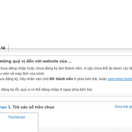
n hệ
mừng quý vị đến với website của ...
chưa đăng nhập hoặc chưa đăng ký làm thành viên, vì vậy chưa thể tải được các tài
ư viện về máy tính của mình.
ưa đăng ký, hãy nhấn vào chữ
ĐK thành viên
ở phía bên trái, hoặc
xem phim hướ
đăng ký rồi, quý vị có thể đăng nhập ở ngay phía bên trái.
học 1
. Trừ các số tròn chục
Đưa bài g