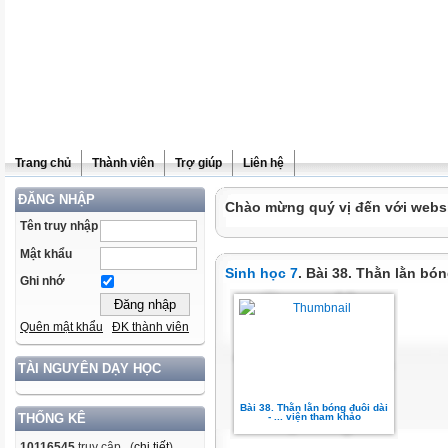
Trang chủ
Thành viên
Trợ giúp
Liên hệ
ĐĂNG NHẬP
Chào mừng quý vị đến với websit
Tên truy nhập
Mật khẩu
Sinh học 7
. Bài 38. Thằn lằn bón
Ghi nhớ
Quên mật khẩu
ĐK thành viên
TÀI NGUYÊN DẠY HỌC
Bài 38. Thằn lằn bóng đuôi dài
- ... viện tham khảo
THỐNG KÊ
10116545
truy cập (
chi tiết
)