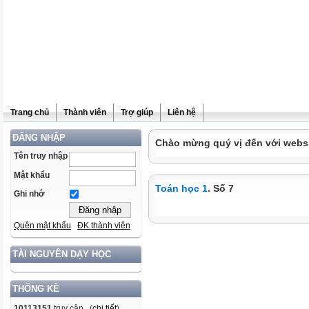
Trang chủ
Thành viên
Trợ giúp
Liên hệ
ĐĂNG NHẬP
Chào mừng quý vị đến với websit
Tên truy nhập
Mật khẩu
Toán học 1
. Số 7
Ghi nhớ
Quên mật khẩu
ĐK thành viên
TÀI NGUYÊN DẠY HỌC
THỐNG KÊ
10113151
truy cập (
chi tiết
)