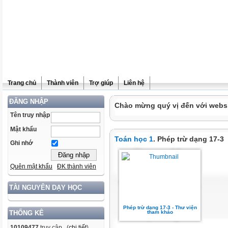
Trang chủ
Thành viên
Trợ giúp
Liên hệ
ĐĂNG NHẬP
Chào mừng quý vị đến với websit
Tên truy nhập
Mật khẩu
Toán học 1
. Phép trừ dạng 17-3
Ghi nhớ
Quên mật khẩu
ĐK thành viên
TÀI NGUYÊN DẠY HỌC
Phép trừ dạng 17-3 - Thư viện
tham khảo
THỐNG KÊ
10109477
truy cập (
chi tiết
)