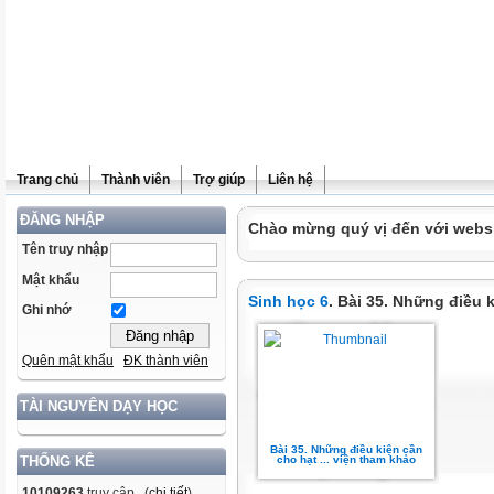
Trang chủ
Thành viên
Trợ giúp
Liên hệ
ĐĂNG NHẬP
Chào mừng quý vị đến với websit
Tên truy nhập
Mật khẩu
Sinh học 6
. Bài 35. Những điều
Ghi nhớ
Quên mật khẩu
ĐK thành viên
TÀI NGUYÊN DẠY HỌC
Bài 35. Những điều kiện cần
cho hạt ... viện tham khảo
THỐNG KÊ
10109263
truy cập (
chi tiết
)