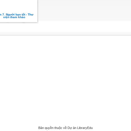
n 7. Người bạn tốt - Thư
viện tham khảo
Bản quyền thuộc về Dự án LibraryEdu