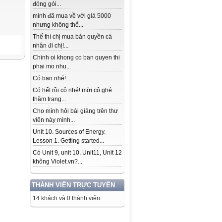
đóng gói...
mình đã mua về với giá 5000
nhưng không thể...
Thế thì chị mua bản quyền cá
nhân đi chị!...
Chinh oi khong co ban quyen thi
phai mo nhu...
Có bạn nhé!...
Có hết rồi cô nhé! mời cô ghé
thăm trang...
Cho mình hỏi bài giảng trên thư
viên này mình...
Unit 10. Sources of Energy.
Lesson 1. Getting started...
Có Unit 9, unit 10, Unit11, Unit 12
không Violet.vn?...
THÀNH VIÊN TRỰC TUYẾN
14 khách và 0 thành viên