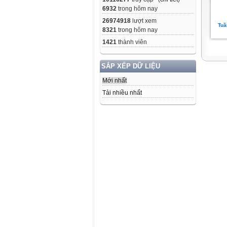
6932
trong hôm nay
26974918
lượt xem
Tuầ
8321
trong hôm nay
1421
thành viên
SẮP XẾP DỮ LIỆU
Mới nhất
Tải nhiều nhất