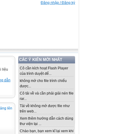
Đăng nhập / Đăng ký
CÁC Ý KIẾN MỚI NHẤT
Cô cần kích hoạt Flash Player
 liệu
của trình duyệt để...
ng dẫn
không mở cho file trình chiếu
được...
Cô tải về và cần phải giải nén file
rar...
Tải về không mở được file như
iảng lên
trên web...
Xem thêm hướng dẫn cách dùng
thư viện tại ...
Chào bạn, bạn xem kĩ lại xem khi