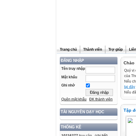
Trang chủ
Thành viên
Trợ giúp
Liê
ĐĂNG NHẬP
Chào 
Tên truy nhập
Quý vị 
của Th
Mật khẩu
Nếu ch
Ghi nhớ
tại đây
Nếu đã 
Quên mật khẩu
ĐK thành viên
Tập đ
TÀI NGUYÊN DẠY HỌC
THỐNG KÊ
10116277
truy cập (
chi tiết
)