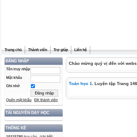
Trang chủ
Thành viên
Trợ giúp
Liên hệ
ĐĂNG NHẬP
Chào mừng quý vị đến với websit
Tên truy nhập
Mật khẩu
Toán học 1
. Luyện tập Trang 14
Ghi nhớ
Quên mật khẩu
ĐK thành viên
TÀI NGUYÊN DẠY HỌC
THỐNG KÊ
10115780
truy cập (
chi tiết
)