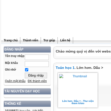
Trang chủ
Thành viên
Trợ giúp
Liên hệ
ĐĂNG NHẬP
Chào mừng quý vị đến với websit
Tên truy nhập
Mật khẩu
Toán học 1
. Lớn hơn. Dấu >
Ghi nhớ
Quên mật khẩu
ĐK thành viên
TÀI NGUYÊN DẠY HỌC
Lớn hơn. Dấu > - Thư viện
tham khảo
THỐNG KÊ
10108971
truy cập (
chi tiết
)