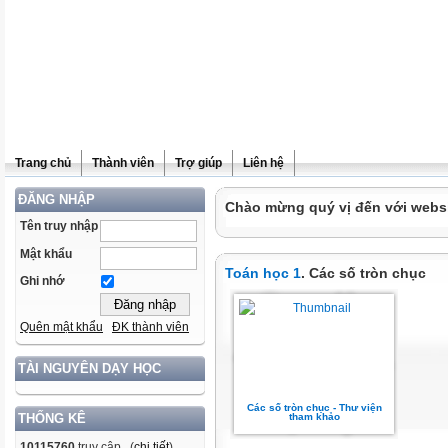
Trang chủ
Thành viên
Trợ giúp
Liên hệ
ĐĂNG NHẬP
Chào mừng quý vị đến với websit
Tên truy nhập
Mật khẩu
Toán học 1
. Các số tròn chục
Ghi nhớ
Quên mật khẩu
ĐK thành viên
TÀI NGUYÊN DẠY HỌC
Các số tròn chục - Thư viện
tham khảo
THỐNG KÊ
10115760
truy cập (
chi tiết
)