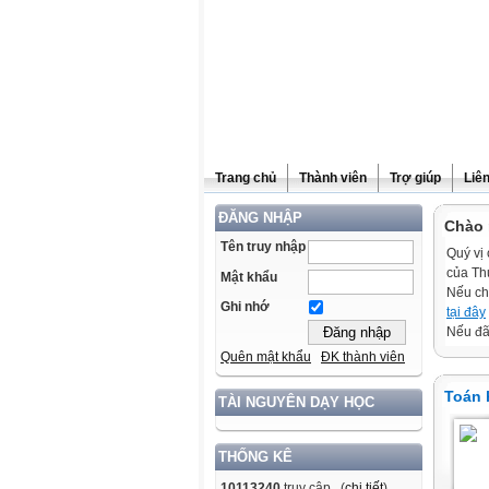
Trang chủ
Thành viên
Trợ giúp
Liê
ĐĂNG NHẬP
Chào 
Tên truy nhập
Quý vị 
của Th
Mật khẩu
Nếu ch
Ghi nhớ
tại đây
Nếu đã 
Quên mật khẩu
ĐK thành viên
Toán 
TÀI NGUYÊN DẠY HỌC
THỐNG KÊ
10113240
truy cập (
chi tiết
)