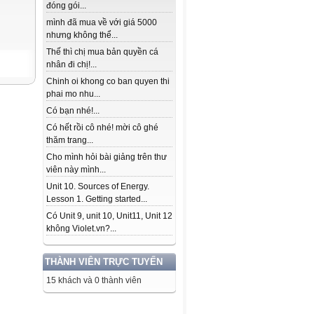
đóng gói...
mình đã mua về với giá 5000
nhưng không thể...
Thế thì chị mua bản quyền cá
nhân đi chị!...
Chinh oi khong co ban quyen thi
phai mo nhu...
Có bạn nhé!...
Có hết rồi cô nhé! mời cô ghé
thăm trang...
Cho mình hỏi bài giảng trên thư
viên này mình...
Unit 10. Sources of Energy.
Lesson 1. Getting started...
Có Unit 9, unit 10, Unit11, Unit 12
không Violet.vn?...
THÀNH VIÊN TRỰC TUYẾN
15 khách và 0 thành viên