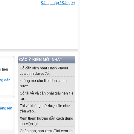
Đăng nhập / Đăng ký
CÁC Ý KIẾN MỚI NHẤT
Cô cần kích hoạt Flash Player
 liệu
của trình duyệt để...
ng dẫn
không mở cho file trình chiếu
được...
Cô tải về và cần phải giải nén file
rar...
Tải về không mở được file như
iảng lên
trên web...
Xem thêm hướng dẫn cách dùng
thư viện tại ...
Chào bạn, bạn xem kĩ lại xem khi