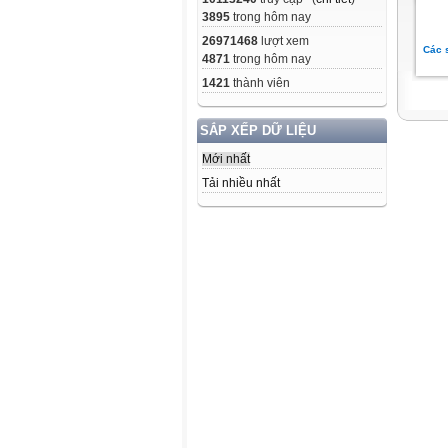
3895
trong hôm nay
26971468
lượt xem
Các s
4871
trong hôm nay
1421
thành viên
SẮP XẾP DỮ LIỆU
Mới nhất
Tải nhiều nhất