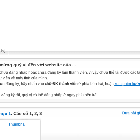
n hệ
mừng quý vị đến với website của ...
chưa đăng nhập hoặc chưa đăng ký làm thành viên, vì vậy chưa thể tải được các tài
ư viện về máy tính của mình.
ưa đăng ký, hãy nhấn vào chữ
ĐK thành viên
ở phía bên trái, hoặc
xem phim hướ
đăng ký rồi, quý vị có thể đăng nhập ở ngay phía bên trái.
học 1
. Các số 1, 2, 3
Đưa bài g