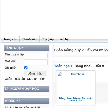
Trang chủ
Thành viên
Trợ giúp
Liên hệ
ĐĂNG NHẬP
Chào mừng quý vị đến với websit
Tên truy nhập
Mật khẩu
Toán học 1
. Bằng nhau. Dấu =
Ghi nhớ
Quên mật khẩu
ĐK thành viên
TÀI NGUYÊN DẠY HỌC
Bằng nhau. Dấu = - Thư viện
tham khảo
THỐNG KÊ
10111449
truy cập (
chi tiết
)