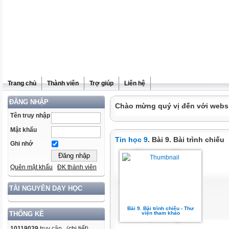
Trang chủ
Thành viên
Trợ giúp
Liên hệ
ĐĂNG NHẬP
Chào mừng quý vị đến với websit
Tên truy nhập
Mật khẩu
Tin học 9
. Bài 9. Bài trình chiếu
Ghi nhớ
Quên mật khẩu
ĐK thành viên
TÀI NGUYÊN DẠY HỌC
Bài 9. Bài trình chiếu - Thư
viện tham khảo
THỐNG KÊ
10119039
truy cập (
chi tiết
)