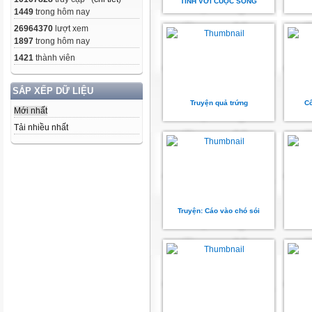
TÍNH VỚI CUỘC SỐNG
1449
trong hôm nay
26964370
lượt xem
1897
trong hôm nay
1421
thành viên
SẮP XẾP DỮ LIỆU
Truyện quả trứng
Cô
Mới nhất
Tải nhiều nhất
Truyện: Cáo vào chó sói