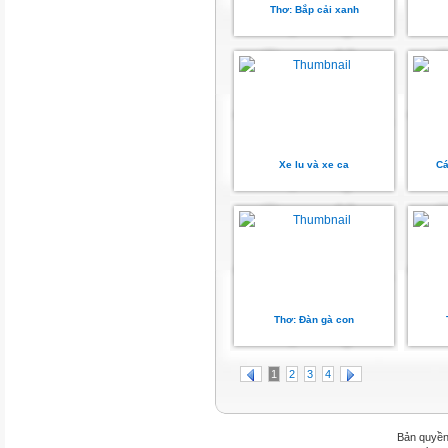
Thơ: Bắp cải xanh
Xe lu và xe ca
Cá
Thơ: Đàn gà con
1
2
3
4
Bản quyền