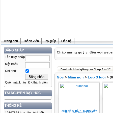
Trang chủ
Thành viên
Trợ giúp
Liên hệ
ĐĂNG NHẬP
Chào mừng quý vị đến với websit
Tên truy nhập
Mật khẩu
Danh sách bài giảng của "Lớp 3 tuổi"
Ghi nhớ
Gốc
>
Mầm non
>
Lớp 3 tuổi
> (6
Quên mật khẩu
ĐK thành viên
TÀI NGUYÊN DẠY HỌC
THỐNG KÊ
CHỦ ĐỀ B: BÀI 1: MẠNG MÁY
10107828
truy cập (
chi tiết
)