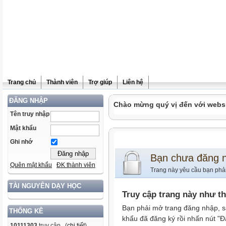
Trang chủ
Thành viên
Trợ giúp
Liên hệ
ĐĂNG NHẬP
Chào mừng quý vị đến với websit
Tên truy nhập
Mật khẩu
Ghi nhớ
Bạn chưa đăng 
Quên mật khẩu
ĐK thành viên
Trang này yêu cầu bạn phả
TÀI NGUYÊN DẠY HỌC
Truy cập trang này như t
Bạn phải mở trang đăng nhập, s
THỐNG KÊ
khẩu đã đăng ký rồi nhấn nút "Đ
10111303
truy cập (
chi tiết
)