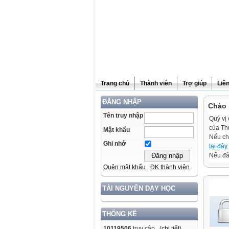
Trang chủ
Thành viên
Trợ giúp
Liê
ĐĂNG NHẬP
Chào 
Tên truy nhập
Quý vị 
của Th
Mật khẩu
Nếu ch
Ghi nhớ
tại đây
Nếu đã 
Quên mật khẩu
ĐK thành viên
TÀI NGUYÊN DẠY HỌC
THỐNG KÊ
10119506
truy cập (
chi tiết
)