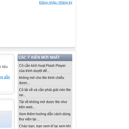
Đăng nhập / Đăng ký
CÁC Ý KIẾN MỚI NHẤT
Cô cần kích hoạt Flash Player
 liệu
của trình duyệt để...
ng dẫn
không mở cho file trình chiếu
được...
Cô tải về và cần phải giải nén file
rar...
Tải về không mở được file như
trên web...
Xem thêm hướng dẫn cách dùng
thư viện tại ...
Chào bạn, bạn xem kĩ lại xem khi