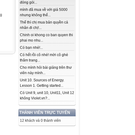
đóng gói...
mình đã mua về với giá 5000
ng
nhưng không thể...
Thế thì chị mua bản quyền cá
nhân đi chị!...
Chinh oi khong co ban quyen thi
phai mo nhu...
Có bạn nhé!...
Có hết rồi cô nhé! mời cô ghé
thăm trang...
Cho mình hỏi bài giảng trên thư
viên này mình...
Unit 10. Sources of Energy.
Lesson 1. Getting started...
Có Unit 9, unit 10, Unit11, Unit 12
không Violet.vn?...
THÀNH VIÊN TRỰC TUYẾN
12 khách và 0 thành viên