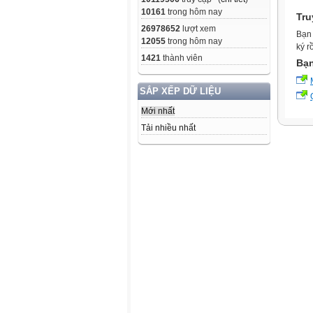
10161
trong hôm nay
Tru
26978652
lượt xem
Bạn 
12055
trong hôm nay
ký r
1421
thành viên
Bạn
SẮP XẾP DỮ LIỆU
Mới nhất
Tải nhiều nhất