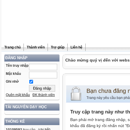
Trang chủ
Thành viên
Trợ giúp
Liên hệ
ĐĂNG NHẬP
Chào mừng quý vị đến với websit
Tên truy nhập
Mật khẩu
Ghi nhớ
Bạn chưa đăng 
Quên mật khẩu
ĐK thành viên
Trang này yêu cầu bạn phả
TÀI NGUYÊN DẠY HỌC
Truy cập trang này như t
Bạn phải mở trang đăng nhập, s
THỐNG KÊ
khẩu đã đăng ký rồi nhấn nút "Đ
10109592
truy cập (
chi tiết
)