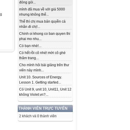
đóng gói...
mình đã mua về với giá 5000
ng
nhưng không thể...
Thế thì chị mua bản quyền cá
nhân đi chị!...
Chinh oi khong co ban quyen thi
phai mo nhu...
Có bạn nhé!...
Có hết rồi cô nhé! mời cô ghé
thăm trang...
Cho mình hỏi bài giảng trên thư
viên này mình...
Unit 10. Sources of Energy.
Lesson 1. Getting started...
Có Unit 9, unit 10, Unit11, Unit 12
không Violet.vn?...
THÀNH VIÊN TRỰC TUYẾN
2 khách và 0 thành viên