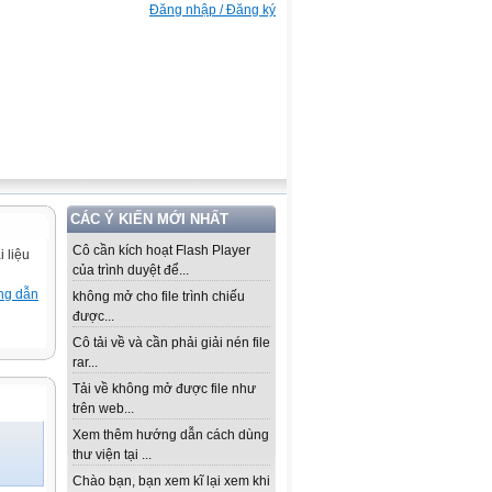
Đăng nhập / Đăng ký
CÁC Ý KIẾN MỚI NHẤT
Cô cần kích hoạt Flash Player
 liệu
của trình duyệt để...
ng dẫn
không mở cho file trình chiếu
được...
Cô tải về và cần phải giải nén file
rar...
Tải về không mở được file như
trên web...
Xem thêm hướng dẫn cách dùng
thư viện tại ...
Chào bạn, bạn xem kĩ lại xem khi