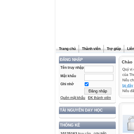
Trang chủ
Thành viên
Trợ giúp
Liê
ĐĂNG NHẬP
Chào 
Tên truy nhập
Quý vị 
của Th
Mật khẩu
Nếu ch
Ghi nhớ
tại đây
Nếu đã 
Quên mật khẩu
ĐK thành viên
TÀI NGUYÊN DẠY HỌC
THỐNG KÊ
10125163
truy cập (
chi tiết
)