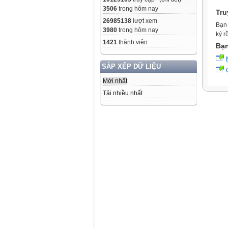
3506
trong hôm nay
Tru
26985138
lượt xem
Bạn 
3980
trong hôm nay
ký r
1421
thành viên
Bạn
SẮP XẾP DỮ LIỆU
Mới nhất
Tải nhiều nhất