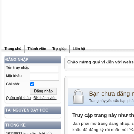
Trang chủ
Thành viên
Trợ giúp
Liên hệ
ĐĂNG NHẬP
Chào mừng quý vị đến với websit
Tên truy nhập
Mật khẩu
Ghi nhớ
Bạn chưa đăng 
Quên mật khẩu
ĐK thành viên
Trang này yêu cầu bạn phả
TÀI NGUYÊN DẠY HỌC
Truy cập trang này như t
Bạn phải mở trang đăng nhập, s
THỐNG KÊ
khẩu đã đăng ký rồi nhấn nút "Đ
10118522
truy cập (
chi tiết
)