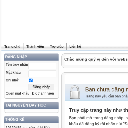
Trang chủ
Thành viên
Trợ giúp
Liên hệ
ĐĂNG NHẬP
Chào mừng quý vị đến với websit
Tên truy nhập
Mật khẩu
Ghi nhớ
Bạn chưa đăng 
Quên mật khẩu
ĐK thành viên
Trang này yêu cầu bạn phả
TÀI NGUYÊN DẠY HỌC
Truy cập trang này như t
Bạn phải mở trang đăng nhập, s
THỐNG KÊ
khẩu đã đăng ký rồi nhấn nút "Đ
10120461
truy cập (
chi tiết
)