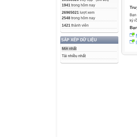
1941
trong hôm nay
Tru
26965021
lượt xem
Bạn 
2548
trong hôm nay
ký r
1421
thành viên
Bạn
SẮP XẾP DỮ LIỆU
Mới nhất
Tải nhiều nhất