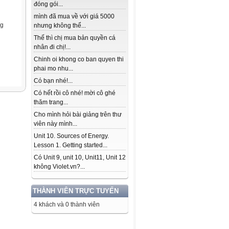
đóng gói...
mình đã mua về với giá 5000
ng
nhưng không thể...
Thế thì chị mua bản quyền cá
nhân đi chị!...
Chinh oi khong co ban quyen thi
phai mo nhu...
Có bạn nhé!...
Có hết rồi cô nhé! mời cô ghé
thăm trang...
Cho mình hỏi bài giảng trên thư
viên này mình...
Unit 10. Sources of Energy.
Lesson 1. Getting started...
Có Unit 9, unit 10, Unit11, Unit 12
không Violet.vn?...
THÀNH VIÊN TRỰC TUYẾN
4 khách và 0 thành viên