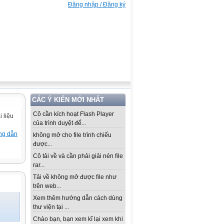
Đăng nhập / Đăng ký
CÁC Ý KIẾN MỚI NHẤT
Cô cần kích hoạt Flash Player
 liệu
của trình duyệt để...
ng dẫn
không mở cho file trình chiếu
được...
Cô tải về và cần phải giải nén file
rar...
Tải về không mở được file như
trên web...
Xem thêm hướng dẫn cách dùng
thư viện tại ...
Chào bạn, bạn xem kĩ lại xem khi