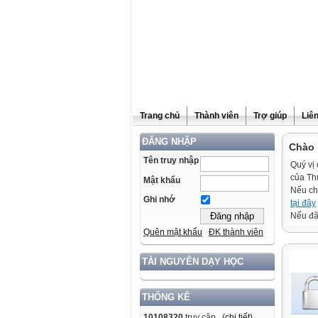
Trang chủ
Thành viên
Trợ giúp
Liê
ĐĂNG NHẬP
Chào 
Tên truy nhập
Quý vị 
của Th
Mật khẩu
Nếu ch
Ghi nhớ
tại đây
Nếu đã 
Quên mật khẩu
ĐK thành viên
TÀI NGUYÊN DẠY HỌC
THỐNG KÊ
10108320
truy cập (
chi tiết
)