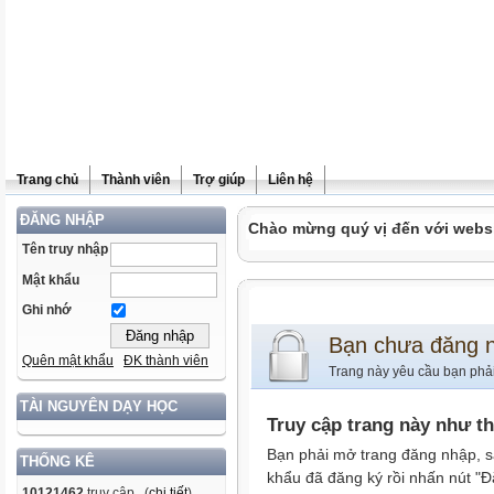
Trang chủ
Thành viên
Trợ giúp
Liên hệ
ĐĂNG NHẬP
Chào mừng quý vị đến với websit
Tên truy nhập
Mật khẩu
Ghi nhớ
Bạn chưa đăng 
Quên mật khẩu
ĐK thành viên
Trang này yêu cầu bạn phả
TÀI NGUYÊN DẠY HỌC
Truy cập trang này như t
Bạn phải mở trang đăng nhập, s
THỐNG KÊ
khẩu đã đăng ký rồi nhấn nút "Đ
10121462
truy cập (
chi tiết
)