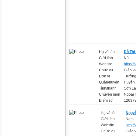
Họ và tên
Đỗ Thị
Giới tính
Nữ
Website
https:/
Chức vụ
Giáo vi
Đơn vị
Trường
Quận/huyện
Huyện
Tỉnh/thành
Sơn La
Chuyên môn
Ngoại 
Điểm số
126379
Họ và tên
Nguy
Giới tính
Nam
Website
http:/
Chức vụ
Giáo 