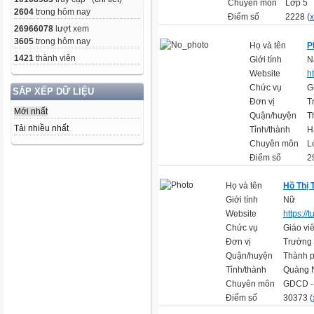
Chuyên môn
Lớp 5
2604
trong hôm nay
Điểm số
2228 (
x
26966078
lượt xem
3605
trong hôm nay
Họ và tên
P
1421
thành viên
Giới tính
N
Website
h
Chức vụ
G
SẮP XẾP DỮ LIỆU
Đơn vị
T
Mới nhất
Quận/huyện
T
Tải nhiều nhất
Tỉnh/thành
H
Chuyên môn
L
Điểm số
2
Họ và tên
Hồ Thị 
Giới tính
Nữ
Website
https://
Chức vụ
Giáo vi
Đơn vị
Trường
Quận/huyện
Thành 
Tỉnh/thành
Quảng 
Chuyên môn
GDCD 
Điểm số
30373 (