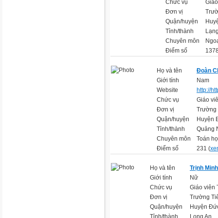
Chức vụ
Giáo
Đơn vị
Trườ
Quận/huyện
Huyệ
Tỉnh/thành
Lạn
Chuyên môn
Ngoạ
Điểm số
1378
Họ và tên
Đoàn C
Giới tính
Nam
Website
http://h
Chức vụ
Giáo vi
Đơn vị
Trường
Quận/huyện
Huyện 
Tỉnh/thành
Quảng 
Chuyên môn
Toán họ
Điểm số
231 (
xem
Họ và tên
Trịnh Min
Giới tính
Nữ
Chức vụ
Giáo viên 
Đơn vị
Trường Ti
Quận/huyện
Huyện Đứ
Tỉnh/thành
Long An