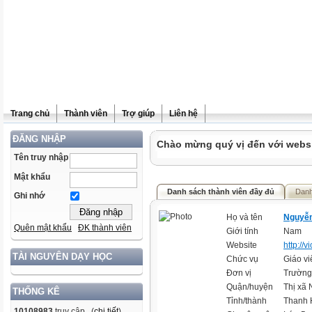
Trang chủ
Thành viên
Trợ giúp
Liên hệ
ĐĂNG NHẬP
Chào mừng quý vị đến với websit
Tên truy nhập
Mật khẩu
Danh sách thành viên đầy đủ
Danh
Ghi nhớ
Họ và tên
Nguyễn
Quên mật khẩu
ĐK thành viên
Giới tính
Nam
Website
http://v
TÀI NGUYÊN DẠY HỌC
Chức vụ
Giáo vi
Đơn vị
Trường
Quận/huyện
Thị xã
THỐNG KÊ
Tỉnh/thành
Thanh 
10108983
truy cập (
chi tiết
)