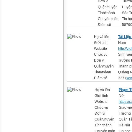
Đơn vị
Trườn
Quận/huyện
Huyện
Tỉnh/thành
Sóc T
Chuyên môn
Tin h
Điểm số
58790
Họ và tên
Tài Liệu
Giới tính
Nam
Website
http://vi
Chức vụ
Sinh vi
Đơn vị
Trường 
Quận/huyện
Thành p
Tỉnh/thành
Quảng N
Điểm số
327 (
xem
Họ và tên
Phạm T
Giới tính
Nữ
Website
https://
Chức vụ
Giáo vi
Đơn vị
Trường
Quận/huyện
Quận T
Tỉnh/thành
Hà Nội
Chuyên môn
Tin học