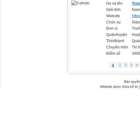
Họ và tên
Trư
Giới tính
Nam
Website
https
Chức vụ
Giáo
Đơn vị
Trườ
Quận/huyện
Huyệ
Tỉnh/thành
Quản
Chuyên môn
Tin 
Điểm số
3466
1
2
3
4
Bản quyền
Website được thừa kế từ