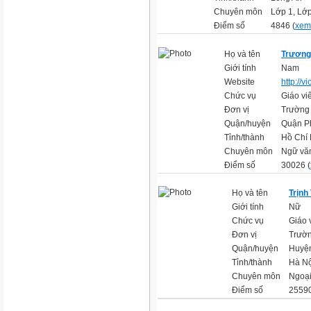
Chuyên môn
Lớp 1, Lớp
Điểm số
4846 (
xem 
Họ và tên
Trương
Giới tính
Nam
Website
http://
Chức vụ
Giáo vi
Đơn vị
Trường
Quận/huyện
Quận P
Tỉnh/thành
Hồ Chí
Chuyên môn
Ngữ vă
Điểm số
30026 (
Họ và tên
Trịnh
Giới tính
Nữ
Chức vụ
Giáo 
Đơn vị
Trườ
Quận/huyện
Huyệ
Tỉnh/thành
Hà Nộ
Chuyên môn
Ngoạ
Điểm số
25590