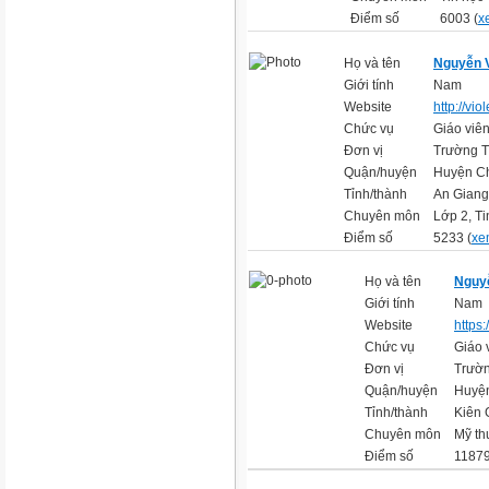
Điểm số
6003 (
x
Họ và tên
Nguyễn 
Giới tính
Nam
Website
http://vi
Chức vụ
Giáo viên
Đơn vị
Trường T
Quận/huyện
Huyện C
Tỉnh/thành
An Giang
Chuyên môn
Lớp 2, T
Điểm số
5233 (
xem
Họ và tên
Nguy
Giới tính
Nam
Website
https
Chức vụ
Giáo 
Đơn vị
Trườ
Quận/huyện
Huyệ
Tỉnh/thành
Kiên 
Chuyên môn
Mỹ th
Điểm số
11879