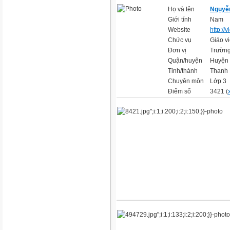
Họ và tên
Nguyễ
Giới tính
Nam
Website
http://
Chức vụ
Giáo v
Đơn vị
Trường
Quận/huyện
Huyện
Tỉnh/thành
Thanh
Chuyên môn
Lớp 3
Điểm số
3421 (