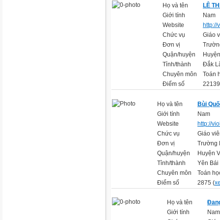
Họ và tên
LÊ T
Giới tính
Nam
Website
http://
Chức vụ
Giáo v
Đơn vị
Trườn
Quận/huyện
Huyện
Tỉnh/thành
Đắk L
Chuyên môn
Toán h
Điểm số
22139
Họ và tên
Bùi Quố
Giới tính
Nam
Website
http://v
Chức vụ
Giáo vi
Đơn vị
Trường 
Quận/huyện
Huyện 
Tỉnh/thành
Yên Bái
Chuyên môn
Toán họ
Điểm số
2875 (
xe
Họ và tên
Đang
Giới tính
Nam