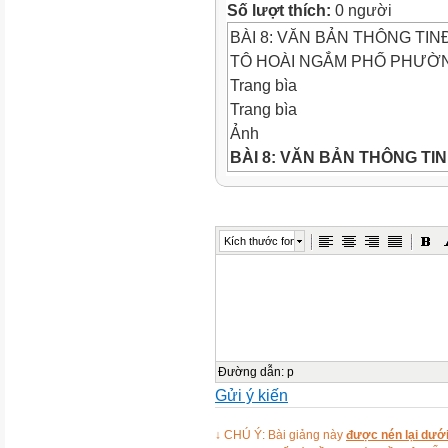
Số lượt thích:
0 người
BÀI 8: VĂN BẢN THÔNG TI
TÔ HOÀI NGẮM PHỐ PHƯỜNG 
Trang bìa
Trang bìa
Ảnh
BÀI 8: VĂN BẢN THÔNG TIN
TÔ HOÀI
NGẮM PHỐ PHƯỜN
KHỞI ĐỘNG
Khởi động
Kích thước font
Ảnh
Ảnh
Ảnh
Câu 1
Ảnh
Ảnh
Đường dẫn
:
p
Gửi ý kiến
Ảnh
Câu 2
↓ CHÚ Ý: Bài giảng này
được nén lại dưới
Ảnh