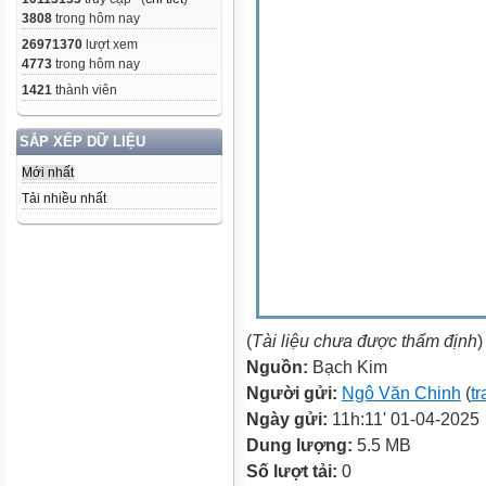
3808
trong hôm nay
26971370
lượt xem
4773
trong hôm nay
1421
thành viên
SẮP XẾP DỮ LIỆU
Mới nhất
Tải nhiều nhất
(
Tài liệu chưa được thẩm định
)
Nguồn:
Bạch Kim
Người gửi:
Ngô Văn Chinh
(
tr
Ngày gửi:
11h:11' 01-04-2025
Dung lượng:
5.5 MB
Số lượt tải:
0