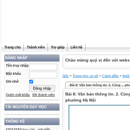
Trang chủ
Thành viên
Trợ giúp
Liên hệ
ĐĂNG NHẬP
Chào mừng quý vị đến với websit
Tên truy nhập
Mật khẩu
Gốc
>
Trung học cơ sở
>
Cánh diều
>
Ngữ
Ghi nhớ
Bài 8: Văn bản thông tin. 2. Cùng ... phư
Bài 8: Văn bản thông tin. 2. Cùn
Quên mật khẩu
ĐK thành viên
phường Hà Nội
TÀI NGUYÊN DẠY HỌC
THỐNG KÊ
10113153
truy cập (
chi tiết
)