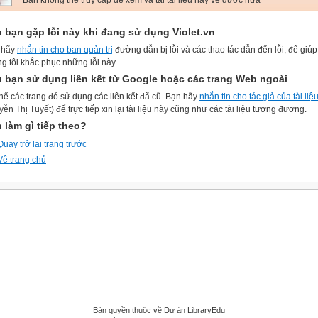
Bạn không thể truy cập để xem và tải tài liệu này về được nữa
 bạn gặp lỗi này khi đang sử dụng Violet.vn
 hãy
nhắn tin cho ban quản trị
đường dẫn bị lỗi và các thao tác dẫn đến lỗi, để giúp
g tôi khắc phục những lỗi này.
 bạn sử dụng liên kết từ Google hoặc các trang Web ngoài
hể các trang đó sử dụng các liên kết đã cũ. Bạn hãy
nhắn tin cho tác giả của tài liệ
ễn Thị Tuyết) để trực tiếp xin lại tài liệu này cũng như các tài liệu tương đương.
 làm gì tiếp theo?
Quay trở lại trang trước
Về trang chủ
Bản quyền thuộc về Dự án LibraryEdu