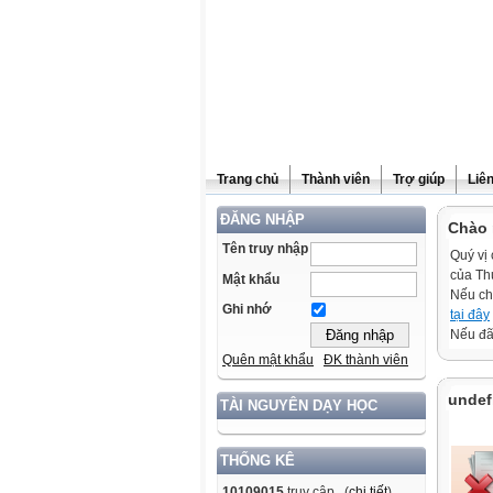
Trang chủ
Thành viên
Trợ giúp
Liê
ĐĂNG NHẬP
Chào 
Tên truy nhập
Quý vị 
của Th
Mật khẩu
Nếu ch
Ghi nhớ
tại đây
Nếu đã 
Quên mật khẩu
ĐK thành viên
undef
TÀI NGUYÊN DẠY HỌC
THỐNG KÊ
10109015
truy cập (
chi tiết
)