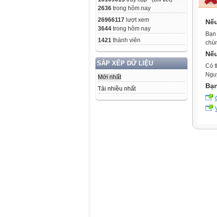
2636
trong hôm nay
26966117
lượt xem
Nếu
3644
trong hôm nay
Bạn
1421
thành viên
chún
Nếu
SẮP XẾP DỮ LIỆU
Có t
Nguy
Mới nhất
Bạn
Tải nhiều nhất