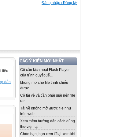
Đăng nhập / Đăng ký
CÁC Ý KIẾN MỚI NHẤT
Cô cần kích hoạt Flash Player
 liệu
của trình duyệt để...
ng dẫn
không mở cho file trình chiếu
được...
Cô tải về và cần phải giải nén file
rar...
Tải về không mở được file như
trên web...
Xem thêm hướng dẫn cách dùng
thư viện tại ...
Chào bạn, bạn xem kĩ lại xem khi