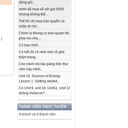
đóng gói...
mình đã mua về với giá 5000
nhưng không thể...
Thế thì chị mua bản quyền cá
nhân đi chị!...
Chinh oi khong co ban quyen thi
phai mo nhu...
u
(
Có bạn nhé!...
Có hết rồi cô nhé! mời cô ghé
thăm trang...
Cho mình hỏi bài giảng trên thư
viên này mình...
Unit 10. Sources of Energy.
Lesson 1. Getting started...
Có Unit 9, unit 10, Unit11, Unit 12
không Violet.vn?...
THÀNH VIÊN TRỰC TUYẾN
9 khách và 0 thành viên