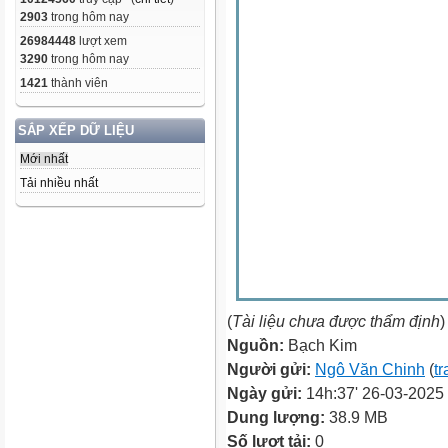
2903
trong hôm nay
26984448
lượt xem
3290
trong hôm nay
1421
thành viên
SẮP XẾP DỮ LIỆU
Mới nhất
Tải nhiều nhất
(
Tài liệu chưa được thẩm định
)
Nguồn:
Bạch Kim
Người gửi:
Ngô Văn Chinh
(
tr
Ngày gửi:
14h:37' 26-03-2025
Dung lượng:
38.9 MB
Số lượt tải:
0