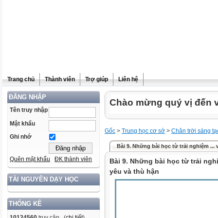
Trang chủ
Thành viên
Trợ giúp
Liên hệ
ĐĂNG NHẬP
Chào mừng quý vị đến vớ
Tên truy nhập
Mật khẩu
Gốc
>
Trung học cơ sở
>
Chân trời sáng tạ
Ghi nhớ
Bài 9. Những bài học từ trải nghiệm ... 
Quên mật khẩu
ĐK thành viên
Bài 9. Những bài học từ trải ng
yêu và thù hận
TÀI NGUYÊN DẠY HỌC
THỐNG KÊ
10124560
truy cập (
chi tiết
)