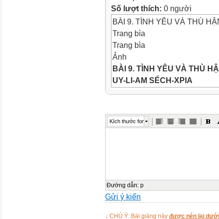
Số lượt thích:
0 người
BÀI 9. TÌNH YÊU VÀ THÙ HẬ
Trang bìa
Trang bìa
Ảnh
BÀI 9. TÌNH YÊU VÀ THÙ H
UY-LI-AM SẾCH-XPIA
Khởi động
Video
Video
Kích thước font
Trò chơi tri thức
TRÒ CHƠI TRI THỨC
Gv có thể sử dụng những câ
KWL... nhằm ôn lại khái niệm
Khái niệm:
Là một trong tiểu
đột gay gắt giữa khát vọng ca
Đường dẫn
:
p
Gửi ý kiến
đãn đến sự thảm bại hay cái
cho các thế lực đối lập
Nhân 
↓ CHÚ Ý: Bài giảng này
được nén lại dưới