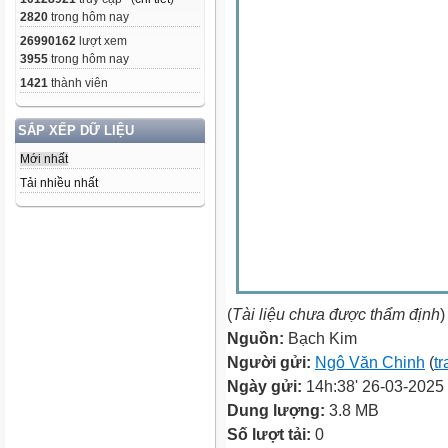
2820
trong hôm nay
26990162
lượt xem
3955
trong hôm nay
1421
thành viên
SẮP XẾP DỮ LIỆU
Mới nhất
Tải nhiều nhất
(
Tài liệu chưa được thẩm định
)
Nguồn:
Bạch Kim
Người gửi:
Ngô Văn Chinh
(
tr
Ngày gửi:
14h:38' 26-03-2025
Dung lượng:
3.8 MB
Số lượt tải:
0