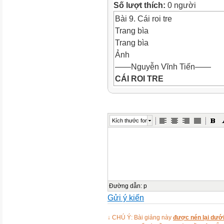
Số lượt thích:
0 người
Bài 9. Cái roi tre
Trang bìa
Trang bìa
Ảnh
——Nguyễn Vĩnh Tiến——
CÁI ROI TRE
BÀI 9 - Đọc kết nối chủ điểm
I. TRẢI NGHIỆM CÙNG VĂN 
Trải nghiệm cùng văn bản
Kích thước font
Ảnh
I. TRẢI NGHIỆM CÙNG VĂN
Phiếu học tập số 1
Ảnh
Ảnh
PHT SỐ 1
Đường dẫn
:
p
Gửi ý kiến
1. Tác giả
1. Tác giả:
↓ CHÚ Ý: Bài giảng này
được nén lại dưới
Nguyễn Vĩnh Tiến
Sinh năm 