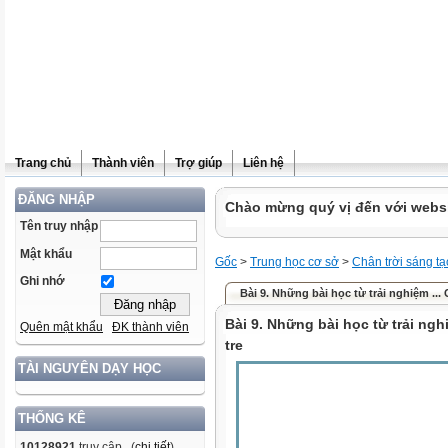
Trang chủ
Thành viên
Trợ giúp
Liên hệ
ĐĂNG NHẬP
Chào mừng quý vị đến với websit
Tên truy nhập
Mật khẩu
Gốc
>
Trung học cơ sở
>
Chân trời sáng tạ
Ghi nhớ
Bài 9. Những bài học từ trải nghiệm ... C
Bài 9. Những bài học từ trải ngh
Quên mật khẩu
ĐK thành viên
tre
TÀI NGUYÊN DẠY HỌC
THỐNG KÊ
10128921
truy cập (
chi tiết
)