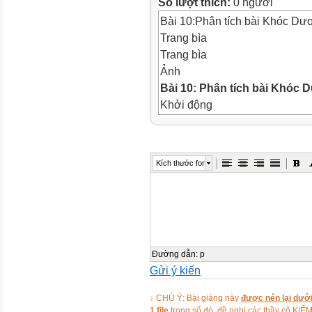
Số lượt thích:
0 người
Bài 10:Phân tích bài Khóc D
Trang bìa
Trang bìa
Ảnh
Bài 10:
Phân tích bài Khóc
Khởi động
Khởi động
KHỞI ĐỘNG
Ảnh
Kích thước font
Ảnh
I. ĐỌC VĂN BẢN
Đọc văn bản
I. ĐỌC VĂN BẢN
Ảnh
Đọc trực tiếp văn bản với tốc
Đường dẫn
:
p
Gửi ý kiến
dẫn chứng được dẫn ra từ tác
người viết.
↓ CHÚ Ý: Bài giảng này
được nén lại dưới
Ảnh
1 file
trong số đó, đề nghị các thầy cô 