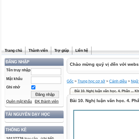
Trang chủ
Thành viên
Trợ giúp
Liên hệ
ĐĂNG NHẬP
Chào mừng quý vị đến với websit
Tên truy nhập
Mật khẩu
Gốc
>
Trung học cơ sở
>
Cánh diều
>
Ngữ
Ghi nhớ
Bài 10. Nghị luận văn học. 4. Phân ...
Bài 10. Nghị luận văn học. 4. Ph
Quên mật khẩu
ĐK thành viên
TÀI NGUYÊN DẠY HỌC
THỐNG KÊ
10127776
truy cập (
chi tiết
)