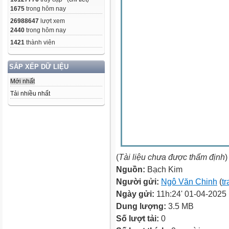
1675
trong hôm nay
26988647
lượt xem
2440
trong hôm nay
1421
thành viên
SẮP XẾP DỮ LIỆU
Mới nhất
Tải nhiều nhất
(
Tài liệu chưa được thẩm định
)
Nguồn:
Bạch Kim
Người gửi:
Ngô Văn Chinh
(
tr
Ngày gửi:
11h:24' 01-04-2025
Dung lượng:
3.5 MB
Số lượt tải:
0