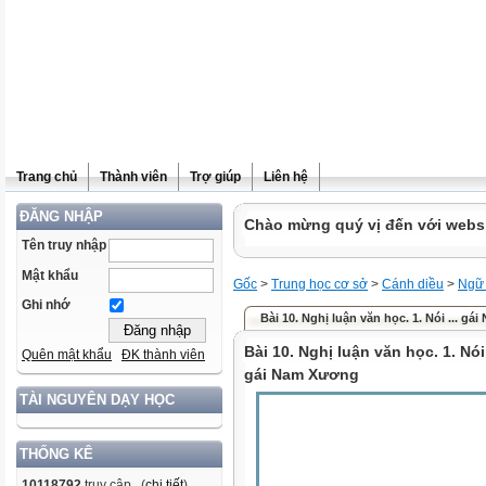
Trang chủ
Thành viên
Trợ giúp
Liên hệ
ĐĂNG NHẬP
Chào mừng quý vị đến với websit
Tên truy nhập
Mật khẩu
Gốc
>
Trung học cơ sở
>
Cánh diều
>
Ngữ
Ghi nhớ
Bài 10. Nghị luận văn học. 1. Nói ... ga
Bài 10. Nghị luận văn học. 1. Nó
Quên mật khẩu
ĐK thành viên
gái Nam Xương
TÀI NGUYÊN DẠY HỌC
THỐNG KÊ
10118792
truy cập (
chi tiết
)