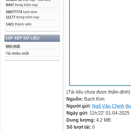
9447
trong hôm nay
26977774
lượt xem
11177
trong hôm nay
1421
thành viên
SẮP XẾP DỮ LIỆU
Mới nhất
Tải nhiều nhất
(
Tài liệu chưa được thẩm định
)
Nguồn:
Bạch Kim
Người gửi:
Ngô Văn Chinh
(
tr
Ngày gửi:
11h:22' 01-04-2025
Dung lượng:
4.2 MB
Số lượt tải:
0