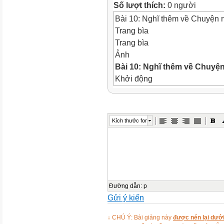
Số lượt thích:
0 người
Bài 10: Nghĩ thêm về Chuyện
Trang bìa
Trang bìa
Ảnh
Bài 10: Nghĩ thêm về Chuyệ
Khởi động
Khởi động
Ảnh
Ảnh
Kích thước font
KHỞI ĐỘNG
Hình vẽ
Ảnh
Một số tác phẩm văn học Việt
Một số tác phẩm văn học Việ
người
Đường dẫn
:
p
Gửi ý kiến
Ảnh
Ảnh
↓ CHÚ Ý: Bài giảng này
được nén lại dưới
Ảnh