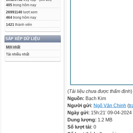
405
trong hôm nay
26991140
lượt xem
464
trong hôm nay
1421
thành viên
SẮP XẾP DỮ LIỆU
Mới nhất
Tải nhiều nhất
(
Tài liệu chưa được thẩm định
)
Nguồn:
Bạch Kim
Người gửi:
Ngô Văn Chinh
(
tr
Ngày gửi:
15h:21' 09-04-2024
Dung lượng:
1.2 MB
Số lượt tải:
0