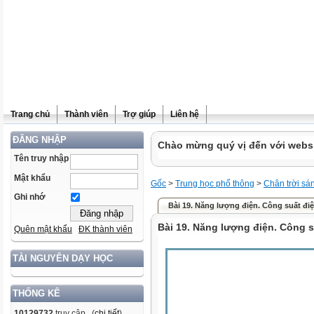
Trang chủ
Thành viên
Trợ giúp
Liên hệ
ĐĂNG NHẬP
Chào mừng quý vị đến với websit
Tên truy nhập
Mật khẩu
Gốc
>
Trung học phổ thông
>
Chân trời sá
Ghi nhớ
Bài 19. Năng lượng điện. Công suất đi
Bài 19. Năng lượng điện. Công s
Quên mật khẩu
ĐK thành viên
TÀI NGUYÊN DẠY HỌC
THỐNG KÊ
10129732
truy cập (
chi tiết
)