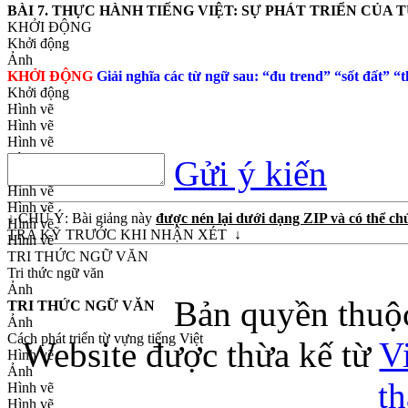
BÀI 7. THỰC HÀNH TIẾNG VIỆT:
SỰ PHÁT TRIỂN CỦA 
KHỞI ĐỘNG
Khởi động
Ảnh
KHỞI ĐỘNG
Giải nghĩa các từ ngữ sau:
“đu trend”
“sốt đất”
“t
Khởi động
Hình vẽ
Hình vẽ
Hình vẽ
Hình vẽ
Gửi ý kiến
Hình vẽ
Hình vẽ
Hình vẽ
↓ CHÚ Ý: Bài giảng này
được nén lại dưới dạng ZIP và có thể chứ
Hình vẽ
TRA KỸ TRƯỚC KHI NHẬN XÉT ↓
Hình vẽ
TRI THỨC NGỮ VĂN
Tri thức ngữ văn
Ảnh
Bản quyền thuộ
TRI THỨC NGỮ VĂN
Ảnh
Cách phát triển từ vựng tiếng Việt
Website được thừa kế từ
V
Hình vẽ
Ảnh
t
Hình vẽ
Hình vẽ