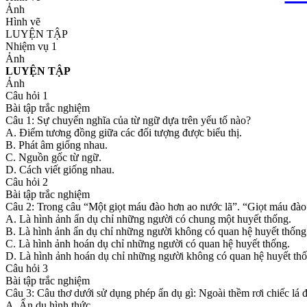
Ảnh
Hình vẽ
LUYỆN TẬP
Nhiệm vụ 1
Ảnh
LUYỆN TẬP
Ảnh
Câu hỏi 1
Bài tập trắc nghiệm
Câu 1: Sự chuyển nghĩa của từ ngữ dựa trên yếu tố nào?
A. Điểm tương đồng giữa các đối tượng được biểu thị.
B. Phát âm giống nhau.
C. Nguồn gốc từ ngữ.
D. Cách viết giống nhau.
Câu hỏi 2
Bài tập trắc nghiệm
Câu 2: Trong câu “Một giọt máu đào hơn ao nước lã”. “Giọt máu đào”,
A. Là hình ảnh ẩn dụ chỉ những người có chung một huyết thống.
B. Là hình ảnh ẩn dụ chỉ những người không có quan hệ huyết thống
C. Là hình ảnh hoán dụ chỉ những người có quan hệ huyết thống.
D. Là hình ảnh hoán dụ chỉ những người không có quan hệ huyết thố
Câu hỏi 3
Bài tập trắc nghiệm
Câu 3: Câu thơ dưới sử dụng phép ẩn dụ gì: Ngoài thềm rơi chiếc lá
A. Ẩn dụ hình thức.