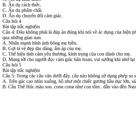
B. Ẩn dụ cách thức.
C. Ẩn dụ phẩm chất.
D. Ẩn dụ chuyển đổi cảm giác.
Câu hỏi 4
Bài tập trắc nghiệm
Câu 4: Đâu không phải là đáp án đúng khi nói về ác dụng của biện p
qua những gian nan.
A. Nhấn mạnh hình ảnh bóng mẹ hiền.
B. Gợi tả vẻ đẹp dịu dàng, ấm áp của mẹ.
C. Thể hiện tình cảm yêu thương, kính trọng của con dành cho mẹ.
D. Mang tới cho người đọc cảm giác hân hoan, vui sướng khi nhớ lại 
Câu hỏi 5
Bài tập trắc nghiệm
Câu 5: Trong các câu văn dưới đây, câu nào không sử dụng phép so 
A. Trên gác cao nhìn xuống, hồ như một chiếc gương bầu dục lớn, sá
B. Cầu Thê Húc màu son, cong cong như con tôm , dẫn vào đền Ngọ
C. Rồi cả nhà- trừ tôi- vui như tết khi bé Phương, qua giới thiệu của 
D. Mặt chú bé tỏa ra một thứ ánh sáng rất lạ.
Nhiệm vụ 2
Ảnh
LUYỆN TẬP
Ảnh
Nhiệm vụ 2: Thực hành tiếng Việt
Bài tập 1:
Bài tập 1: