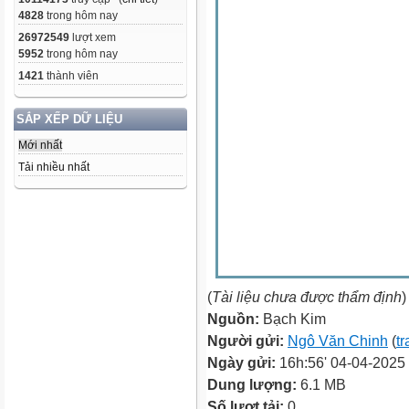
4828
trong hôm nay
26972549
lượt xem
5952
trong hôm nay
1421
thành viên
SẮP XẾP DỮ LIỆU
Mới nhất
Tải nhiều nhất
(
Tài liệu chưa được thẩm định
)
Nguồn:
Bạch Kim
Người gửi:
Ngô Văn Chinh
(
tr
Ngày gửi:
16h:56' 04-04-2025
Dung lượng:
6.1 MB
Số lượt tải:
0