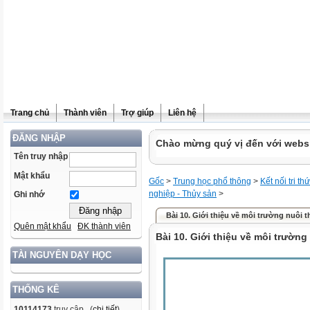
Trang chủ
Thành viên
Trợ giúp
Liên hệ
ĐĂNG NHẬP
Chào mừng quý vị đến với websit
Tên truy nhập
Mật khẩu
Gốc
>
Trung học phổ thông
>
Kết nối tri th
nghiệp - Thủy sản
>
Ghi nhớ
Bài 10. Giới thiệu về môi trường nuôi 
Quên mật khẩu
ĐK thành viên
Bài 10. Giới thiệu về môi trường
TÀI NGUYÊN DẠY HỌC
THỐNG KÊ
10114173
truy cập (
chi tiết
)