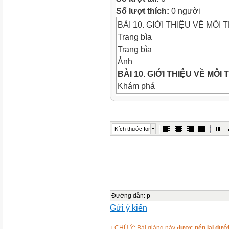
Số lượt thích:
0 người
BÀI 10. GIỚI THIỆU VỀ MÔ
Trang bìa
Trang bìa
Ảnh
BÀI 10. GIỚI THIỆU VỀ MÔI
Khám phá
Mở đầu
Mở đầu
Môi trường nuôi thủy sản là 
Kích thước font
những yêu cầu nào? Quạt nướ
nuôi thủy sản.
Ảnh
Trả lời
Trả lời
Môi trường nuôi thủy sản: 
Đường dẫn
:
p
Gửi ý kiến
nuôi trồng các loài thủy sản n
nuôi thủy sản cần những yê
↓ CHÚ Ý: Bài giảng này
được nén lại dưới