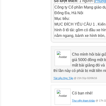
Số lượt thích:
1 người (
Phùng
Công ty Cổ phần Mạng giáo d
Đống Đa, Hà Nội
Mục tiêu:
MỤC ĐÍCH YÊU CẦU 1 . Kiến th
hình ô tô tải: gồm có đầu xe h
nằm ngang, bánh xe hình tròn,
hàng, vật liệu xây dựng... 2 . 
thẳng, nét ngang, nét cong tròn
mầu và tô mầu cho ô tô. 3 . Thái
Cho mình hỏi bài gi
tạo ra sản phẩm và biết giữ gìn
giá 5000 đồng một b
ra khỏi ô tô. Trang bìa
mất bài giảng đó và 
Trang bìa:
thì lần này có phải bị mất tiền
Độ tuổi: 3 - 4 tuổi Đề tài: D
Tài Liệu Học Tập
@ 21h:31p 02/06/16
TẠO HÌNH Mục đích-yêu cầu
Mục tiêu:
1 . Kiến thức: - Sau khi học 
Có bạn nhé!
yêu... 2 . Kỹ năng: - Rèn cho t
Thư viện tham khảo
@ 17h:11
ngắn. - Trẻ chọn giấy mầu. 3 . T