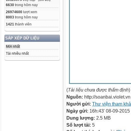
6630
trong hôm nay
26974600
lượt xem
8003
trong hôm nay
1421
thành viên
SẮP XẾP DỮ LIỆU
Mới nhất
Tải nhiều nhất
(
Tài liệu chưa được thẩm định
)
Nguồn:
http://soanbai.violet.vn
Người gửi:
Thư viện tham kh
Ngày gửi:
16h:43' 08-09-2015
Dung lượng:
2.5 MB
Số lượt tải:
5