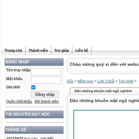
Trang chủ
Thành viên
Trợ giúp
Liên hệ
ĐĂNG NHẬP
Chào mừng quý vị đến với websit
Tên truy nhập
Mật khẩu
Gốc
>
Mầm non
>
Lớp 3 tuổi
>
Tạo hình
>
Ghi nhớ
Dán những khuôn mặt ngộ nghĩnh
Dán những khuôn mặt ngộ nghĩ
Quên mật khẩu
ĐK thành viên
TÀI NGUYÊN DẠY HỌC
THỐNG KÊ
10115975
truy cập (
chi tiết
)