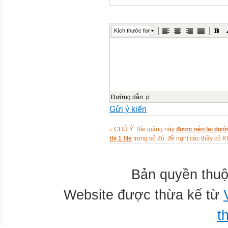
học, tạo ra sản phẩm và biế
định
Trò chơi: Trò chơi Ô cửa bí mậ
Kích thước font
Nội Dung
Cô làm mẫu:
Khuôn mặt nghộ nghĩnh Khuôn 
nghĩnh
Khuôn mặt cười:
Đường dẫn
:
p
Dán khuôn mặt:
Gửi ý kiến
Dán mắt:
2 mắt:
↓ CHÚ Ý: Bài giảng này
được nén lại dưới
thị 1 file
trong số đó, đề nghị các thầy 
Dán mũi:
Dán miệng:
Kết thúc
Bản quyền thuộ
Hát:
HÁT NHỮNG KHUÔN MẶT VUI 
Website được thừa kế từ
t