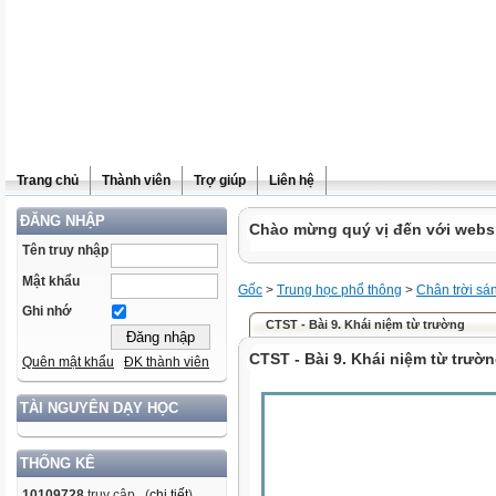
Trang chủ
Thành viên
Trợ giúp
Liên hệ
ĐĂNG NHẬP
Chào mừng quý vị đến với websit
Tên truy nhập
Mật khẩu
Gốc
>
Trung học phổ thông
>
Chân trời sá
Ghi nhớ
CTST - Bài 9. Khái niệm từ trường
CTST - Bài 9. Khái niệm từ trườ
Quên mật khẩu
ĐK thành viên
TÀI NGUYÊN DẠY HỌC
THỐNG KÊ
10109728
truy cập (
chi tiết
)