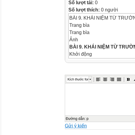
Số lượt tải:
0
Số lượt thích:
0 người
BÀI 9. KHÁI NIỆM TỪ TRƯỜ
Trang bìa
Trang bìa
Ảnh
BÀI 9. KHÁI NIỆM
TỪ TRƯỜ
Khởi động
Khởi động
Khởi động
Các nghiên cứu cho thấy, c
Kích thước font
cảm nhận được từ trường dựa
chim (Nguồn: Science News)
trường của Trái Đất để xác
trình di cư. Vậy từ trường là
Ảnh
Trả lời
Đường dẫn
:
p
Gửi ý kiến
Trả lời
Từ trường là môi trường k