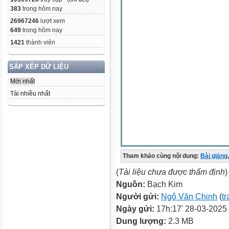
383
trong hôm nay
26967246
lượt xem
649
trong hôm nay
1421
thành viên
SẮP XẾP DỮ LIỆU
Mới nhất
Tải nhiều nhất
Tham khảo cùng nội dung:
Bài giảng
,
(
Tài liệu chưa được thẩm định
)
Nguồn:
Bạch Kim
Người gửi:
Ngô Văn Chinh
(
tr
Ngày gửi:
17h:17' 28-03-2025
Dung lượng:
2.3 MB