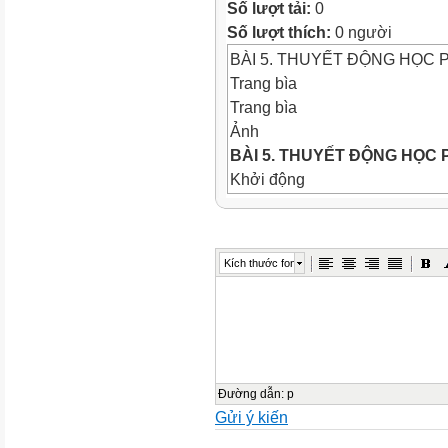
Số lượt tải:
0
Số lượt thích:
0 người
BÀI 5. THUYẾT ĐỘNG HỌC 
Trang bìa
Trang bìa
Ảnh
BÀI 5. THUYẾT ĐỘNG HỌC 
Khởi động
Khởi động
Khởi động
Đệm hơi cứu nạn (Hình 5.1) là
Kích thước font
vực phòng cháy chữa cháy 
nhân trong trường hợp họ ph
trong các vụ cháy nhà cao t
một tấm đệm được bơm đầy k
đệm hơi có thể giúp giảm ch
huống này?
Đường dẫn
:
p
Gửi ý kiến
Trả lời
Trả lời