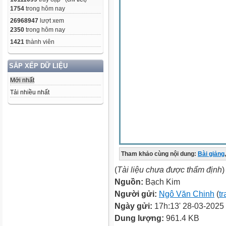
1754
trong hôm nay
26968947
lượt xem
2350
trong hôm nay
1421
thành viên
SẮP XẾP DỮ LIỆU
Mới nhất
Tải nhiều nhất
Tham khảo cùng nội dung:
Bài giảng
,
(
Tài liệu chưa được thẩm định
)
Nguồn:
Bạch Kim
Người gửi:
Ngô Văn Chinh
(
tr
Ngày gửi:
17h:13' 28-03-2025
Dung lượng:
961.4 KB