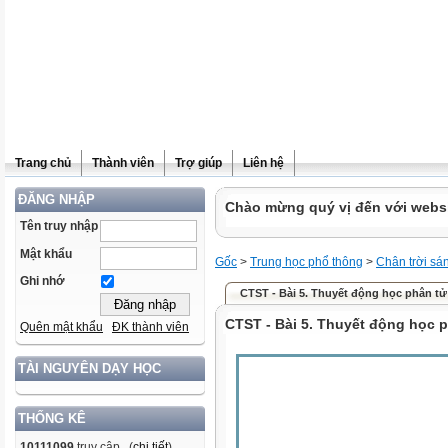
Trang chủ
Thành viên
Trợ giúp
Liên hệ
ĐĂNG NHẬP
Chào mừng quý vị đến với websit
Tên truy nhập
Mật khẩu
Gốc
>
Trung học phổ thông
>
Chân trời sá
Ghi nhớ
CTST - Bài 5. Thuyết động học phân tử
CTST - Bài 5. Thuyết động học p
Quên mật khẩu
ĐK thành viên
TÀI NGUYÊN DẠY HỌC
THỐNG KÊ
10111099
truy cập (
chi tiết
)